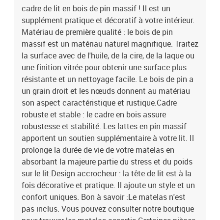
cadre de lit en bois de pin massif ! Il est un
notre boutique pour trouver les matelas assortis.Certaines pièces
de tête de lit sont emballées dans les cartons du cadre de lit en
supplément pratique et décoratif à votre intérieur.
raison du manque d’espace.Ce cadre de lit convient à un matelas
Matériau de première qualité : le bois de pin
mesurant 75 x 190 cm (petit simple).Couleur : noirMatériau : bois
massif est un matériau naturel magnifique. Traitez
de pin massifDimensions totales du cadre de lit : 195,5 x 81 x 100
la surface avec de l'huile, de la cire, de la laque ou
cm (L x l x H)Dimensions du matelas correspondant : 75 x 190 cm
une finition vitrée pour obtenir une surface plus
(l x L) (matelas est non inclus)Dimensions de la tête de lit : 81 x 4 x
résistante et un nettoyage facile. Le bois de pin a
100 cm (l x P x H)L'assemblage est requisLa livraison contient :1 x
un grain droit et les nœuds donnent au matériau
cadre de lit1 x tête de lit
son aspect caractéristique et rustique.Cadre
robuste et stable : le cadre en bois assure
robustesse et stabilité. Les lattes en pin massif
apportent un soutien supplémentaire à votre lit. Il
prolonge la durée de vie de votre matelas en
absorbant la majeure partie du stress et du poids
sur le lit.Design accrocheur : la tête de lit est à la
fois décorative et pratique. Il ajoute un style et un
confort uniques. Bon à savoir :Le matelas n'est
pas inclus. Vous pouvez consulter notre boutique