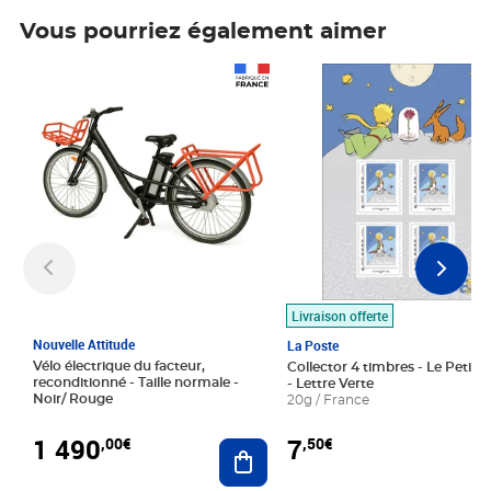
Vous pourriez également aimer
Prix 1 490,00€
Prix 7,50€
Livraison offerte
Nouvelle Attitude
La Poste
Vélo électrique du facteur,
Collector 4 timbres - Le Petit P
reconditionné - Taille normale -
- Lettre Verte
Noir/ Rouge
20g / France
1 490
7
,00€
,50€
Ajouter au panier