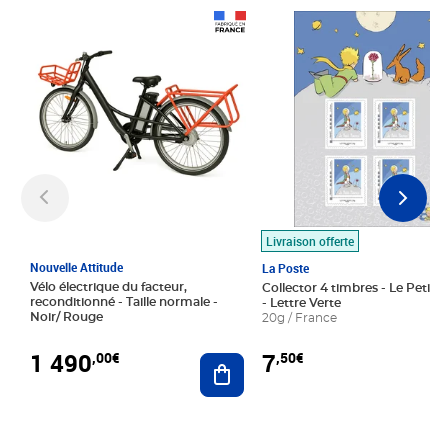
Prix 1 490,00€
Prix 7,50€
Livraison offerte
Nouvelle Attitude
La Poste
Vélo électrique du facteur,
Collector 4 timbres - Le Petit P
reconditionné - Taille normale -
- Lettre Verte
Noir/ Rouge
20g / France
1 490
7
,00€
,50€
Ajouter au panier