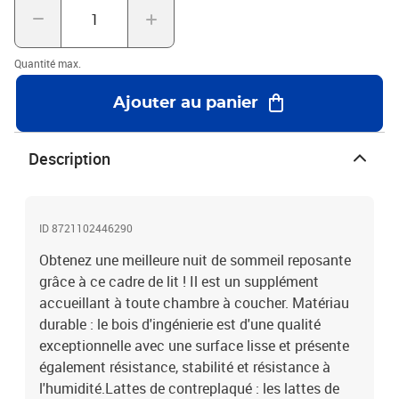
marronMatériau du cadre de lit : bois d'ingénierie, métalMatériau
des lattes : contreplaquéDimensions totales : 203 x 103 x 83,5 cm
(L x l x H)Dimensions du matelas correspondant : 100 x 200 cm (l x
Quantité max.
L) (matelas non inclus)Capacité de charge maximale : 100
kgAssemblage requis : oui
Ajouter au panier
Description
ID 8721102446290
Obtenez une meilleure nuit de sommeil reposante
grâce à ce cadre de lit ! Il est un supplément
accueillant à toute chambre à coucher. Matériau
durable : le bois d'ingénierie est d'une qualité
exceptionnelle avec une surface lisse et présente
également résistance, stabilité et résistance à
l'humidité.Lattes de contreplaqué : les lattes de