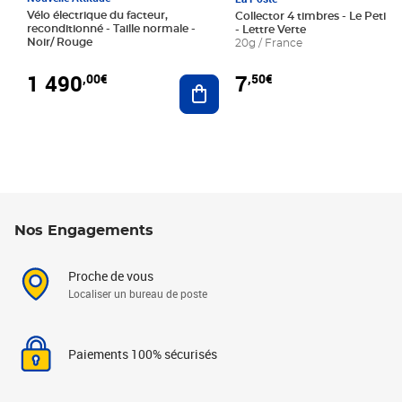
Vélo électrique du facteur,
Collector 4 timbres - Le Petit P
reconditionné - Taille normale -
- Lettre Verte
Noir/ Rouge
20g / France
1 490
7
,00€
,50€
Ajouter au panier
Nos Engagements
Proche de vous
Localiser un bureau de poste
Paiements 100% sécurisés