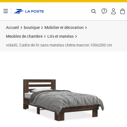
ontenu de la page
Accueil
boutique
Mobilier et décoration
Meubles de chambre
Lits et matelas
vidaXL Cadre de lit sans matelas chêne marron 100x200 cm
Prix barré 131,99 €
Prix 111,29€