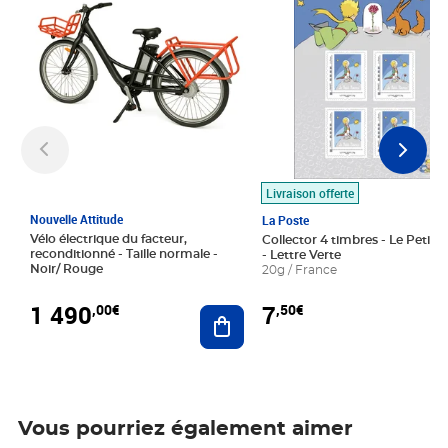
Livraison offerte
Nouvelle Attitude
La Poste
Vélo électrique du facteur,
Collector 4 timbres - Le Petit P
reconditionné - Taille normale -
- Lettre Verte
Noir/ Rouge
20g / France
1 490
7
,00€
,50€
Ajouter au panier
Vous pourriez également aimer