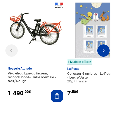
Prix 1 490,00€
Prix 7,50€
Livraison offerte
Nouvelle Attitude
La Poste
Vélo électrique du facteur,
Collector 4 timbres - Le Petit P
reconditionné - Taille normale -
- Lettre Verte
Noir/ Rouge
20g / France
1 490
7
,00€
,50€
Ajouter au panier