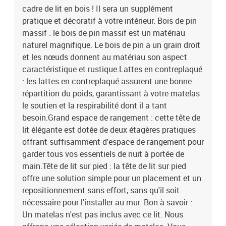
cadre de lit en bois ! Il sera un supplément
ce lit. Nous offrons une sélection variée de matelas. Vous pouvez
consulter notre boutique pour trouver un matelas assorti.Couleur :
pratique et décoratif à votre intérieur. Bois de pin
blancMatériau du cadre de lit : bois de pin massifMatériau des
massif : le bois de pin massif est un matériau
lattes : contreplaquéDimensions totales : 225,5 x 166 x 82 cm (L x l
naturel magnifique. Le bois de pin a un grain droit
x H)Dimensions du matelas correspondant : 160 x 200 cm (l x L)
et les nœuds donnent au matériau son aspect
(matelas non inclus)Avec étagères de rangementAssemblage
caractéristique et rustique.Lattes en contreplaqué
requis : ouiLa livraison contient :1 x cadre de lit1 x tête de lit
: les lattes en contreplaqué assurent une bonne
répartition du poids, garantissant à votre matelas
le soutien et la respirabilité dont il a tant
besoin.Grand espace de rangement : cette tête de
lit élégante est dotée de deux étagères pratiques
offrant suffisamment d'espace de rangement pour
garder tous vos essentiels de nuit à portée de
main.Tête de lit sur pied : la tête de lit sur pied
offre une solution simple pour un placement et un
repositionnement sans effort, sans qu'il soit
nécessaire pour l'installer au mur. Bon à savoir :
Un matelas n'est pas inclus avec ce lit. Nous