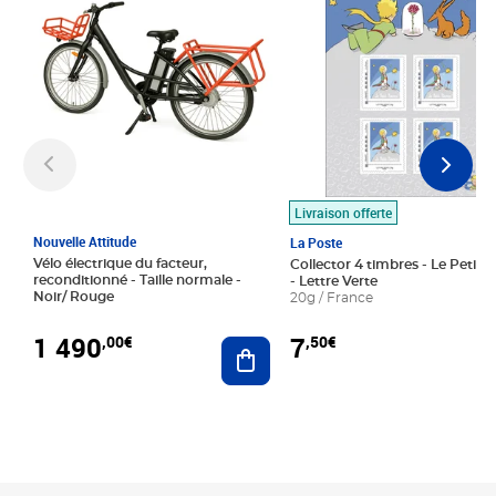
Livraison offerte
Nouvelle Attitude
La Poste
Vélo électrique du facteur,
Collector 4 timbres - Le Petit P
reconditionné - Taille normale -
- Lettre Verte
Noir/ Rouge
20g / France
1 490
7
,00€
,50€
Ajouter au panier