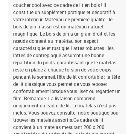
coucher cool avec ce cadre de lit en bois ! Il
cm.Matériau du cadre de lit : bois de pin massif (non
traité)Matériau des lattes : contreplaquéDimensions totales :
constitue un supplément pratique et décoratif à
205,5 x 206 x 100 cm (L x l x H)Dimensions de la tête de lit : 206 x 4
votre intérieur. Matériau de première qualité : le
x 100 cm (l x P x H)Dimensions du matelas correspondant : 200 x
bois de pin massif est un matériau naturel
200 cm (l x L) (matelas non inclus)L'assemblage est requisLa
magnifique. Le bois de pin a un grain droit et les
livraison contient :1 x cadre de lit1 x tête de lit
nœuds donnent au matériau son aspect
caractéristique et rustique.Lattes robustes : les
lattes de contreplaqué assurent une bonne
répartition du poids, garantissant que le matelas
reste en place à chaque torsion de votre corps
pendant le sommeil.Tête de lit confortable : la tête
de lit classique vous permet de vous reposer
confortablement lorsque vous lisez ou regardez un
film. Remarque :La livraison comprend
uniquement un cadre de lit. Le matelas n'est pas
inclus. Vous pouvez consulter notre boutique pour
trouver les matelas assortis.Ce cadre de lit
convient à un matelas mesurant 200 x 200