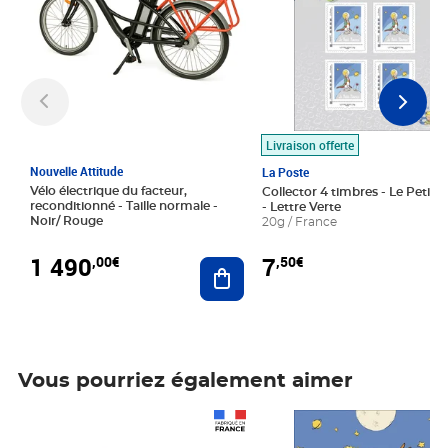
Livraison offerte
Nouvelle Attitude
La Poste
Vélo électrique du facteur,
Collector 4 timbres - Le Petit P
reconditionné - Taille normale -
- Lettre Verte
Noir/ Rouge
20g / France
1 490
7
,00€
,50€
Ajouter au panier
Vous pourriez également aimer
Prix 1 490,00€
Prix 7,50€