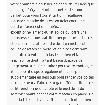
votre chambre à coucher, ce cadre de lit classique
asseyez dans le lit pour lire ou regarder la télévision. Bon à savoir
:Un matelas n'est pas inclus avec ce lit. Nous offrons une sélection
au design élégant et intemporel est le choix
variée de matelas. Vous pouvez consulter notre boutique pour
parfait pour vous ! Construction métallique
trouver un matelas assorti.Couleur : noirMatériau :
robuste : le cadre de lit est en acier enduit de
acierDimensions totales : 196 x 105 x 90 cm (L x l x H)Hauteur
poudre. L'acier est un matériau
libre sous le lit : 26 cmDimensions du matelas correspondant : 100
exceptionnellement dur et solide qui offre une
x 190 cm (l x L) (matelas non inclus)Assemblage requis : oui
robustesse et une stabilité exceptionnelles.Lattes
et pieds en métal : le cadre de lit en métal est
équipé de lattes en métal et de pieds centraux
pour offrir à votre matelas le soutien et la
respirabilité dont il a tant besoin.Espace de
rangement supplémentaire : pour votre confort, le
lit d'appoint dispose également d'un espace
supplémentaire en dessous pour ranger vos boîtes
de rangement à l'abri des regards.Tête de lit et pied
de lit fonctionnels : la tête et le pied de lit du
sommier maintiennent votre matelas en place. De
plus, la tête de lit vous offre un excellent soutien