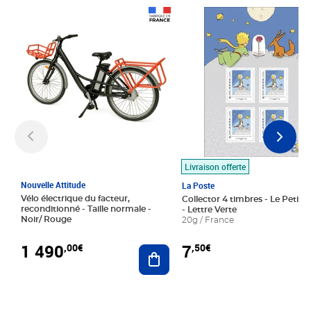
Prix 1 490,00€
Prix 7,50€
Livraison offerte
Nouvelle Attitude
La Poste
Vélo électrique du facteur,
Collector 4 timbres - Le Petit P
reconditionné - Taille normale -
- Lettre Verte
Noir/ Rouge
20g / France
1 490
7
,00€
,50€
Ajouter au panier