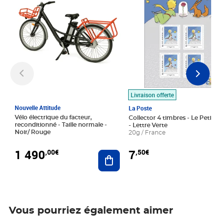
Livraison offerte
Nouvelle Attitude
La Poste
Vélo électrique du facteur,
Collector 4 timbres - Le Petit P
reconditionné - Taille normale -
- Lettre Verte
Noir/ Rouge
20g / France
1 490
7
,00€
,50€
Ajouter au panier
Vous pourriez également aimer