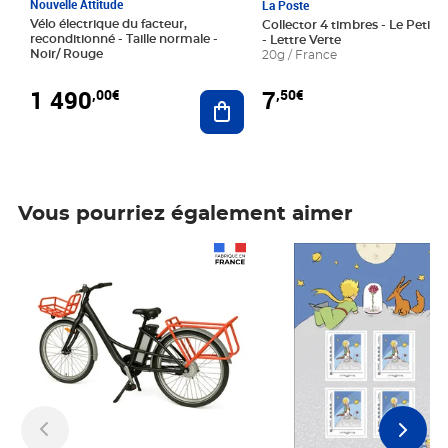
Nouvelle Attitude
La Poste
Vélo électrique du facteur,
Collector 4 timbres - Le Petit P
reconditionné - Taille normale -
- Lettre Verte
Noir/ Rouge
20g / France
1 490
7
,00€
,50€
Ajouter au panier
Vous pourriez également aimer
Prix 1 490,00€
Prix 7,50€