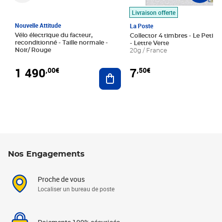
Livraison offerte
Nouvelle Attitude
La Poste
Vélo électrique du facteur,
Collector 4 timbres - Le Petit P
reconditionné - Taille normale -
- Lettre Verte
Noir/ Rouge
20g / France
1 490
7
,00€
,50€
Ajouter au panier
Nos Engagements
Proche de vous
Localiser un bureau de poste