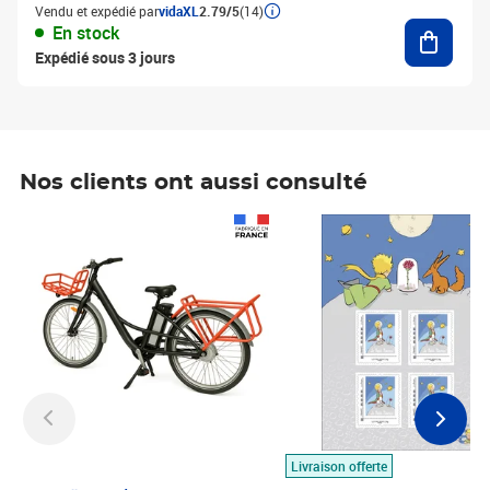
Vendu et expédié par
vidaXL
2.79/5
(14)
Ajouter
En stock
Expédié sous 3 jours
Nos clients ont aussi consulté
Prix 1 490,00€
Prix 7,50€
Livraison offerte