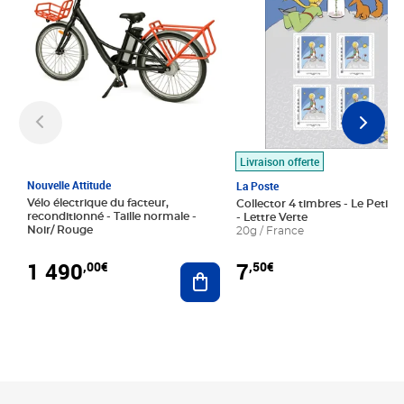
Livraison offerte
Nouvelle Attitude
La Poste
Vélo électrique du facteur,
Collector 4 timbres - Le Petit P
reconditionné - Taille normale -
- Lettre Verte
Noir/ Rouge
20g / France
1 490
7
,00€
,50€
Ajouter au panier