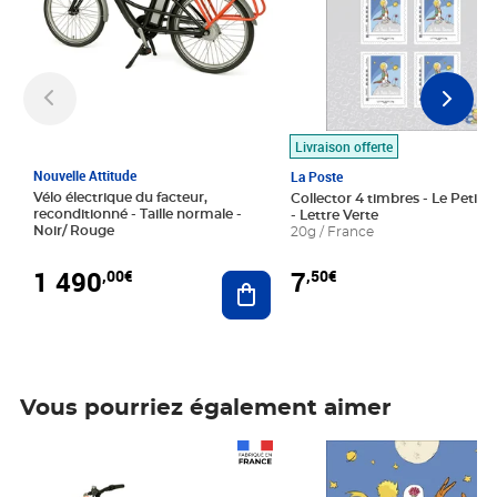
Livraison offerte
Nouvelle Attitude
La Poste
Vélo électrique du facteur,
Collector 4 timbres - Le Petit P
reconditionné - Taille normale -
- Lettre Verte
Noir/ Rouge
20g / France
1 490
7
,00€
,50€
Ajouter au panier
Vous pourriez également aimer
Prix 1 490,00€
Prix 7,50€