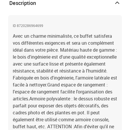
noirMatériau : bois d'ingénierieDimensions : 60 x 30 x 70 cm (l x P
Description
x H)Facile à nettoyerL'assemblage est requisLegal
Documents:Vous trouverez ici plus de détails sur la façon
d'empêcher vos meubles de basculer
ID 8720286964699
Avec un charme minimaliste, ce buffet satisfera
vos différentes exigences et sera un complément
idéal dans votre pièce. Matériau haute de gamme :
le bois d'ingénierie est d'une qualité exceptionnelle
avec une surface lisse et présente également
résistance, stabilité et résistance à l'humidité.
Fabriquée en bois d'ingénierie, l'armoire latérale est
facile à nettoyer.Grand espace de rangement :
l'espace de rangement facilite l'organisation des
articles.Armoire polyvalente : le dessus robuste est
parfait pour exposer des objets décoratifs, des
cadres photo et des plantes en pot. Il peut
également être utilisé comme armoire console,
buffet haut, etc. ATTENTION :Afin d'éviter qu'il ne