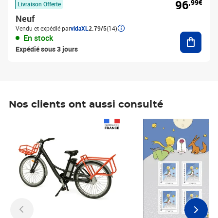
96
,99€
Livraison Offerte
Neuf
Vendu et expédié par
vidaXL
2.79/5
(14)
Ajouter
En stock
Expédié sous 3 jours
Nos clients ont aussi consulté
Prix 1 490,00€
Prix 7,50€