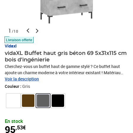
1
/10
Livraison offerte
Vidaxl
vidaXL Buffet haut gris béton 69 5x31x115 cm
bois d'ingénierie
Cherchez-vous un buffet haut de gamme stylé ? Ce buffet haut
ajoute un charme moderne à votre intérieur existant ! Matériau
durable : le bois d'ingénierie est d'une qualité exceptionnelle avec
Voir la description
une surface lisse et présente également résistance, stabilité et
Couleur :
Gris
résistance à l'humidité. Pieds en métal : les pieds en métal
ajoutent un style moderne et calme à votre intérieur tout en
assurant la stabilité. Grand espace de rangement : le buffet offre
un grand espace de rangement pour garder vos différents articles
essentiels quotidiens bien organisés et facilement accessibles.
En stock
Dessus stable et robuste : le dessus de l'armoire de rangement est
95
,53€
parfait pour exposer vos objets décoratifs, cadres photo et plantes