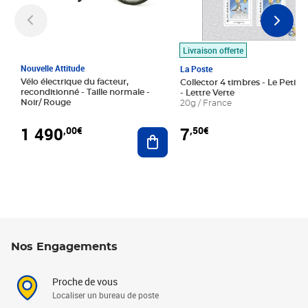
Livraison offerte
Nouvelle Attitude
La Poste
Vélo électrique du facteur,
Collector 4 timbres - Le Petit P
reconditionné - Taille normale -
- Lettre Verte
Noir/ Rouge
20g / France
1 490
7
,00€
,50€
Ajouter au panier
Nos Engagements
Proche de vous
Localiser un bureau de poste