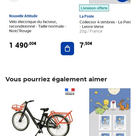
Livraison offerte
Nouvelle Attitude
La Poste
Vélo électrique du facteur,
Collector 4 timbres - Le Petit P
reconditionné - Taille normale -
- Lettre Verte
Noir/ Rouge
20g / France
1 490
7
,00€
,50€
Ajouter au panier
Vous pourriez également aimer
Prix 1 490,00€
Prix 7,50€