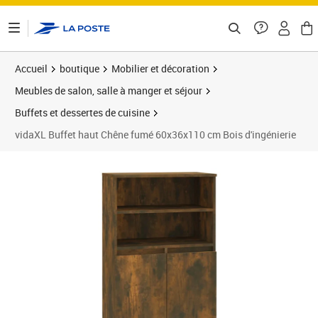
ontenu de la page
Accueil
boutique
Mobilier et décoration
Meubles de salon, salle à manger et séjour
Buffets et dessertes de cuisine
vidaXL Buffet haut Chêne fumé 60x36x110 cm Bois d'ingénierie
Prix barré 82,99 €
Prix 67,89€
Prix 6