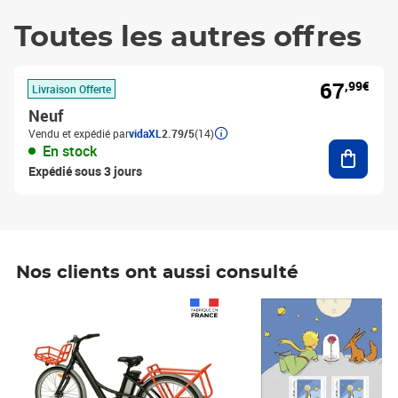
Toutes les autres offres
67
,99€
Livraison Offerte
Neuf
Vendu et expédié par
vidaXL
2.79/5
(14)
Ajouter
En stock
Expédié sous 3 jours
Nos clients ont aussi consulté
Prix 1 490,00€
Prix 7,50€