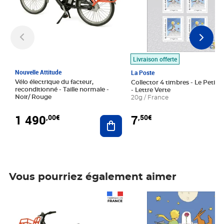
Livraison offerte
Nouvelle Attitude
La Poste
Vélo électrique du facteur,
Collector 4 timbres - Le Petit P
reconditionné - Taille normale -
- Lettre Verte
Noir/ Rouge
20g / France
1 490
7
,00€
,50€
Ajouter au panier
Vous pourriez également aimer
Prix 1 490,00€
Prix 7,50€