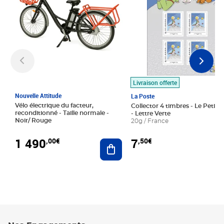
Livraison offerte
Nouvelle Attitude
La Poste
Vélo électrique du facteur,
Collector 4 timbres - Le Petit P
reconditionné - Taille normale -
- Lettre Verte
Noir/ Rouge
20g / France
1 490
7
,00€
,50€
Ajouter au panier