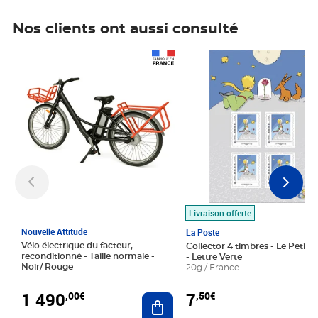
Nos clients ont aussi consulté
Prix 1 490,00€
Prix 7,50€
Livraison offerte
Nouvelle Attitude
La Poste
Vélo électrique du facteur,
Collector 4 timbres - Le Petit P
reconditionné - Taille normale -
- Lettre Verte
Noir/ Rouge
20g / France
1 490
7
,00€
,50€
Ajouter au panier