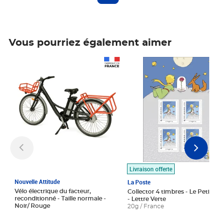
Vous pourriez également aimer
Prix 1 490,00€
Prix 7,50€
Livraison offerte
Nouvelle Attitude
La Poste
Vélo électrique du facteur,
Collector 4 timbres - Le Petit P
reconditionné - Taille normale -
- Lettre Verte
Noir/ Rouge
20g / France