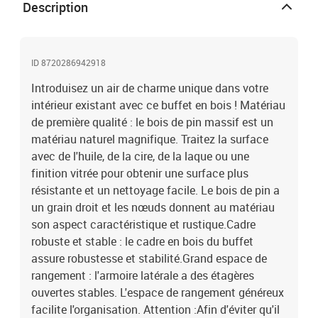
blancMatériau : bois de pin massif, MDFDimensions totales : 85 x
Description
35 x 180 cm (l x P x H)Buffet :Dimensions : 85 x 35 x 80 cm (l x P x
H)Dimensions de l'étagère (chacune) : 80 x 32 x 34 cm (l x P x
H)Dimensions du pied : 4 x 4 cm (L x l)Dessus du buffet
ID 8720286942918
:Dimensions : 85 x 35 x 100 cm (l x P x H)Dimensions de l'étagère
(chacune) : 80 x 32 x 31 cm (l x P x H)Gamme :
Introduisez un air de charme unique dans votre
HAMARL'assemblage est requisLa livraison contient :1 x buffet1 x
intérieur existant avec ce buffet en bois ! Matériau
dessus de buffetLegal Documents:Vous trouverez ici plus de
de première qualité : le bois de pin massif est un
détails sur la façon d'empêcher vos meubles de basculer
matériau naturel magnifique. Traitez la surface
avec de l'huile, de la cire, de la laque ou une
finition vitrée pour obtenir une surface plus
résistante et un nettoyage facile. Le bois de pin a
un grain droit et les nœuds donnent au matériau
son aspect caractéristique et rustique.Cadre
robuste et stable : le cadre en bois du buffet
assure robustesse et stabilité.Grand espace de
rangement : l'armoire latérale a des étagères
ouvertes stables. L'espace de rangement généreux
facilite l'organisation. Attention :Afin d'éviter qu'il