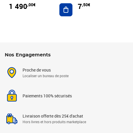
1 490
7
,00€
,50€
Ajouter au panier
Nos Engagements
Proche de vous
Localiser un bureau de poste
Paiements 100% sécurisés
Livraison offerte dès 25€ d'achat
Hors livres et hors produits marketplace