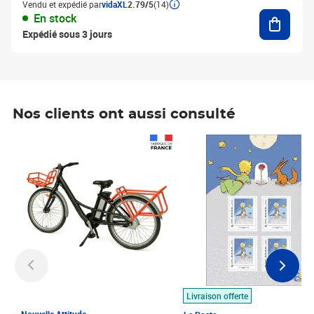
Vendu et expédié par
vidaXL
2.79/5
(14)
Ajouter
En stock
Expédié sous 3 jours
Nos clients ont aussi consulté
Prix 1 490,00€
Prix 7,50€
Livraison offerte
Nouvelle Attitude