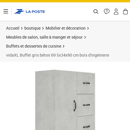
ontenu de la page
Accueil
boutique
Mobilier et décoration
Meubles de salon, salle à manger et séjour
Buffets et dessertes de cuisine
vidaXL Buffet gris béton 69 5x34x90 cm bois d'ingénierie
Prix barré 130,99 €
Prix 107,61€
Prix 1