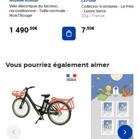
La Poste
Vélo électrique du facteur,
Collector 4 timbres - Le Petit P
reconditionné - Taille normale -
- Lettre Verte
Noir/ Rouge
20g / France
1 490
7
,00€
,50€
Ajouter au panier
Vous pourriez également aimer
Prix 1 490,00€
Prix 7,50€