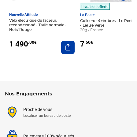
Livraison offerte
Nouvelle Attitude
La Poste
Vélo électrique du facteur,
Collector 4 timbres - Le Petit P
reconditionné - Taille normale -
- Lettre Verte
Noir/ Rouge
20g / France
1 490
7
,00€
,50€
Ajouter au panier
Nos Engagements
Proche de vous
Localiser un bureau de poste
Paiements 100% sécurisés