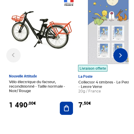
Prix 1 490,00€
Prix 7,50€
Livraison offerte
Nouvelle Attitude
La Poste
Vélo électrique du facteur,
Collector 4 timbres - Le Petit P
reconditionné - Taille normale -
- Lettre Verte
Noir/ Rouge
20g / France
1 490
7
,00€
,50€
Ajouter au panier