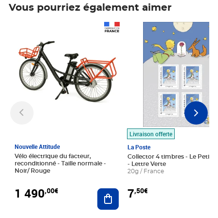
Vous pourriez également aimer
Prix 1 490,00€
Prix 7,50€
Livraison offerte
Nouvelle Attitude
La Poste
Vélo électrique du facteur,
Collector 4 timbres - Le Petit P
reconditionné - Taille normale -
- Lettre Verte
Noir/ Rouge
20g / France
1 490
7
,00€
,50€
Ajouter au panier