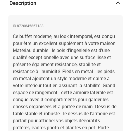
De plus, la poignée de la porte permet d'ouvrir facilement l'armoire
Description
de rangement. Attention :Pour éviter qu'il ne soit renversé, ce
produit doit être utilisé avec le dispositif de fixation au mur
fourni.Couleur : chêne marronMatériau : bois d'ingénierie,
ID 8720845867188
métalDimensions totales : 34,5 x 34 x 90 cm (L x l x
H)L'assemblage est requisLegal Documents:Vous trouverez ici
Ce buffet moderne, au look intemporel, est conçu
plus de détails sur la façon d'empêcher vos meubles de basculer
pour être un excellent supplément à votre maison.
Matériau durable : le bois d'ingénierie est d'une
qualité exceptionnelle avec une surface lisse et
présente également résistance, stabilité et
résistance à l'humidité. Pieds en métal : les pieds
en métal ajoutent un style moderne et calme à
votre intérieur tout en assurant la stabilité. Grand
espace de rangement : cette armoire latérale est
conçue avec 3 compartiments pour garder les
choses organisées et à portée de main. Dessus de
table stable et robuste : le dessus de l'armoire est
parfait pour afficher vos objets décoratifs
préférés, cadres photo et plantes en pot. Porte