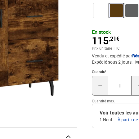
derrière la porte en verr
éléments essentiels du q
: le dessus robuste de c
cadres photo et des plant
poussière en les cachant
En stock
les pieds en métal ajoute
115
,21€
stabilité. Attention :Pour
dispositif de fixation a
Prix unitaire TTC
métal, verreDimensions :
Vendu et expédié par
Rés
Documents:Vous trouvere
Expédié sous 2 jours
liv
de basculer
Quantité : 1
Quantité
Quantité max.
Voir toutes les au
1 Neuf
—
À partir de