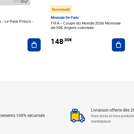
Nouveauté
Monnaie De Paris
 - Le Petit Prince -
FIFA – Coupe du Monde 2026 Monnaie
de 10€ Argent colorisée
148
,00€
Ajouter au panier
Ajoute
Livraison offerte dès 2
iements 100% sécurisés
Hors livres et hors produit
marketplace