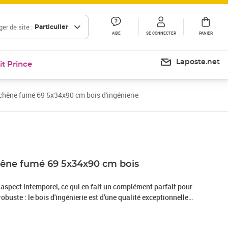
er de site :
Particulier
AIDE
SE CONNECTER
PANIER
Laposte.net
it Prince
chêne fumé 69 5x34x90 cm bois d'ingénierie
Prix 115,99€
hêne fumé 69 5x34x90 cm bois
 aspect intemporel, ce qui en fait un complément parfait pour
obuste : le bois d'ingénierie est d'une qualité exceptionnelle
t présente également résistance, stabilité et résistance à
de rangement : doté de 3 tiroirs et de 2 compartiments