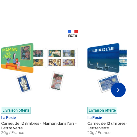
Prix 18,24€
Prix 18,24€
Livraison offerte
Livraison offerte
La Poste
La Poste
Carnet de 12 timbres - Maman dans l'art -
Carnet de 12 timbres - Le bl
Lettre verte
Lettre verte
20g / France
20g / France