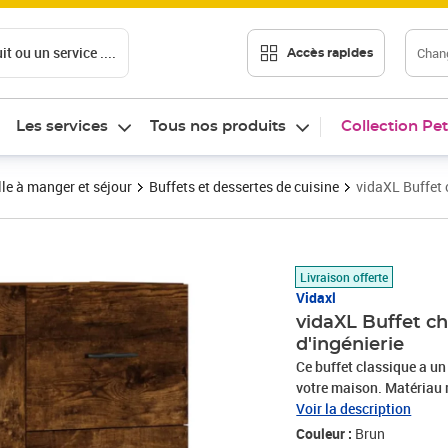
t ou un service ....
Chang
Accès rapides
Les services
Tous nos produits
Collection Pet
le à manger et séjour
Buffets et dessertes de cuisine
vidaXL Buffet 
Prix 115,21€
Livraison offerte
Vidaxl
vidaXL Buffet c
d'ingénierie
Ce buffet classique a un
votre maison. Matériau r
avec une surface lisse e
Voir la description
l'humidité.Grand espace 
Couleur :
Brun