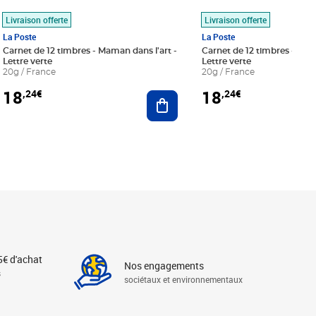
Livraison offerte
Livraison offerte
La Poste
La Poste
Carnet de 12 timbres - Maman dans l'art -
Carnet de 12 timbres - Le bl
Lettre verte
Lettre verte
20g / France
20g / France
18
18
,24€
,24€
r au panier
Ajouter au panier
5€ d'achat
Nos engagements
s
sociétaux et environnementaux