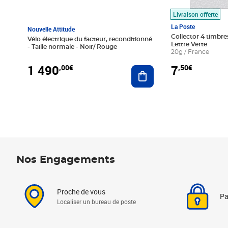
Livraison offerte
La Poste
Nouvelle Attitude
Collector 4 timbres
Vélo électrique du facteur, reconditionné
Lettre Verte
- Taille normale - Noir/ Rouge
20g / France
1 490
7
,00€
,50€
Ajouter au panier
Nos Engagements
Proche de vous
Pa
Localiser un bureau de poste