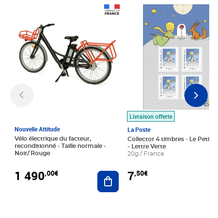
Prix 1 490,00€
Prix 7,50€
Livraison offerte
Nouvelle Attitude
La Poste
Vélo électrique du facteur,
Collector 4 timbres - Le Petit P
reconditionné - Taille normale -
- Lettre Verte
Noir/ Rouge
20g / France
1 490
7
,00€
,50€
Ajouter au panier