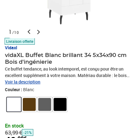
1
/10
Livraison offerte
Vidaxl
vidaXL Buffet Blanc brillant 34 5x34x90 cm
Bois d'ingénierie
Ce buffet tendance, au look intemporel, est conçu pour être un
excellent supplément à votre maison. Matériau durable : le bois
d'ingénierie est d'une qualité exceptionnelle avec une surface lisse
Voir la description
et présente également résistance, stabilité et résistance à
Couleur :
Blanc
l'humidité.Grand espace de rangement : le buffet est doté de 3
compartiments, offrant un grand espace de rangement pour
garder vos différents articles essentiels quotidiens bien organisés
et facilement accessibles.Fonction d'exposition : le haut de
l'armoire est idéal pour placer des plantes en pot, des photos
En stock
encadrées et d'autres objets décoratifs.Porte pratique : gardez vos
63,99 €
-21%
essentiels à l'abri de la poussière en les cachant derrière la porte.