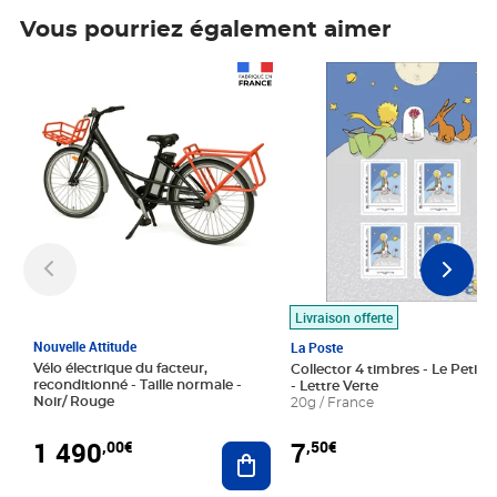
Vous pourriez également aimer
Prix 1 490,00€
Prix 7,50€
Livraison offerte
Nouvelle Attitude
La Poste
Vélo électrique du facteur,
Collector 4 timbres - Le Petit P
reconditionné - Taille normale -
- Lettre Verte
Noir/ Rouge
20g / France
1 490
7
,00€
,50€
Ajouter au panier