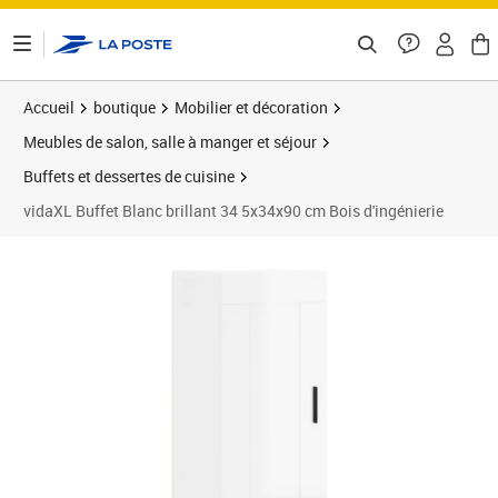
ontenu de la page
Accueil
boutique
Mobilier et décoration
Meubles de salon, salle à manger et séjour
Buffets et dessertes de cuisine
vidaXL Buffet Blanc brillant 34 5x34x90 cm Bois d'ingénierie
Prix barré 63,99 €
Prix 49,98€
Prix 5
Prix 6