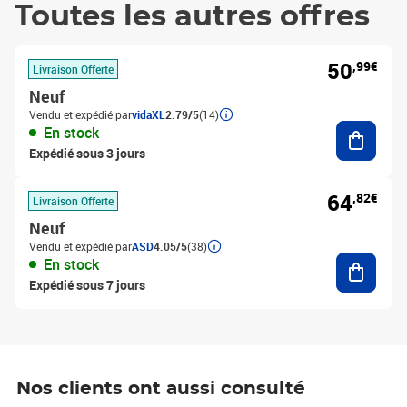
Toutes les autres offres
50
,99€
Livraison Offerte
Neuf
Vendu et expédié par
vidaXL
2.79/5
(14)
Ajouter
En stock
Expédié sous 3 jours
64
,82€
Livraison Offerte
Neuf
Vendu et expédié par
ASD
4.05/5
(38)
Ajouter
En stock
Expédié sous 7 jours
Nos clients ont aussi consulté