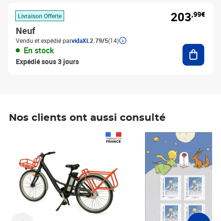
203
,99€
Livraison Offerte
Neuf
Vendu et expédié par
vidaXL
2.79/5
(14)
Ajouter
En stock
Expédié sous 3 jours
Nos clients ont aussi consulté
Prix 1 490,00€
Prix 7,50€