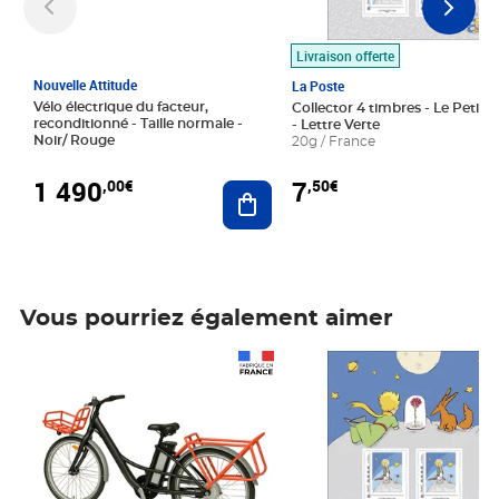
Livraison offerte
Nouvelle Attitude
La Poste
Vélo électrique du facteur,
Collector 4 timbres - Le Petit P
reconditionné - Taille normale -
- Lettre Verte
Noir/ Rouge
20g / France
1 490
7
,00€
,50€
Ajouter au panier
Vous pourriez également aimer
Prix 1 490,00€
Prix 7,50€