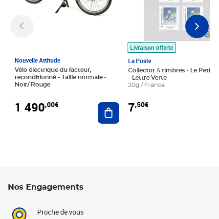
Livraison offerte
Nouvelle Attitude
La Poste
Vélo électrique du facteur,
Collector 4 timbres - Le Petit P
reconditionné - Taille normale -
- Lettre Verte
Noir/ Rouge
20g / France
1 490
7
,00€
,50€
Ajouter au panier
Nos Engagements
Proche de vous