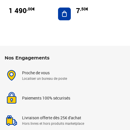
1 490
7
,00€
,50€
Ajouter au panier
Nos Engagements
Proche de vous
Localiser un bureau de poste
Paiements 100% sécurisés
Livraison offerte dès 25€ d'achat
Hors livres et hors produits marketplace