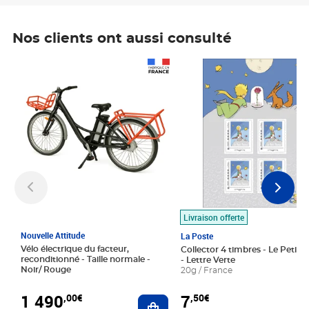
Nos clients ont aussi consulté
Prix 1 490,00€
Prix 7,50€
Livraison offerte
Nouvelle Attitude
La Poste
Vélo électrique du facteur,
Collector 4 timbres - Le Petit P
reconditionné - Taille normale -
- Lettre Verte
Noir/ Rouge
20g / France
1 490
7
,00€
,50€
Ajouter au panier