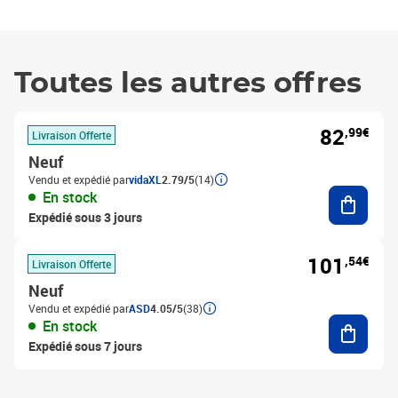
Toutes les autres offres
82
,99€
Livraison Offerte
Neuf
Vendu et expédié par
vidaXL
2.79/5
(14)
Ajouter
En stock
Expédié sous 3 jours
101
,54€
Livraison Offerte
Neuf
Vendu et expédié par
ASD
4.05/5
(38)
Ajouter
En stock
Expédié sous 7 jours