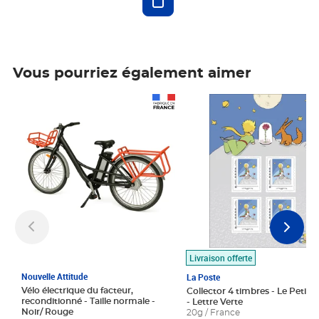
Vous pourriez également aimer
Prix 1 490,00€
Prix 7,50€
Livraison offerte
Nouvelle Attitude
La Poste
Vélo électrique du facteur,
Collector 4 timbres - Le Petit P
reconditionné - Taille normale -
- Lettre Verte
Noir/ Rouge
20g / France