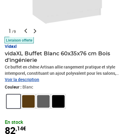
1
/9
Livraison offerte
Vidaxl
vidaXL Buffet Blanc 60x35x76 cm Bois
d'ingénierie
Ce buffet en chêne Artisan allie rangement pratique et style
intemporel, constituant un ajout polyvalent pour les salons,
bureaux ou salles à manger. Sa structure pensée combine
Voir la description
fonctionnalité et esthétique contemporaine chaleureuse.
Couleur :
Blanc
Construction robuste en bois reconstitué : Fabriqué en bois
reconstitué de haute qualité, ce buffet résiste à l’humidité, à la
déformation et aux fissures, garantissant une utilisation durable
au quotidien. Surface d’exposition polyvalente : Le plateau
robuste offre un espace généreux pour exposer des objets
En stock
décoratifs, des plantes ou des cadres photo, transformant votre
82
,14€
meuble en point focal élégant. Capacité de rangement généreuse :