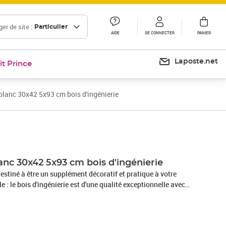
er de site :
Particulier
AIDE
SE CONNECTER
PANIER
Laposte.net
it Prince
blanc 30x42 5x93 cm bois d'ingénierie
Prix 50,99€
Prix 69,28€
anc 30x42 5x93 cm bois d'ingénierie
destiné à être un supplément décoratif et pratique à votre
aractérise également par sa solidité, sa stabilité et sa
Grand espace de rangement : ce buffet avec un tiroir offre un
t pour garder vos différents articles essentiels quotidiens