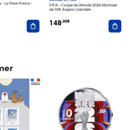
 - Le Petit Prince -
FIFA – Coupe du Monde 2026 Monnaie
de 10€ Argent colorisée
148
,00€
Ajouter au panier
Ajoute
mer
Prix 148,00€