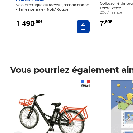
Collector 4 timbres
Vélo électrique du facteur, reconditionné
Lettre Verte
- Taille normale - Noir/ Rouge
20g / France
1 490
7
,00€
,50€
Ajouter au panier
Vous pourriez également ai
Prix 1 490,00€
Prix 7,50€