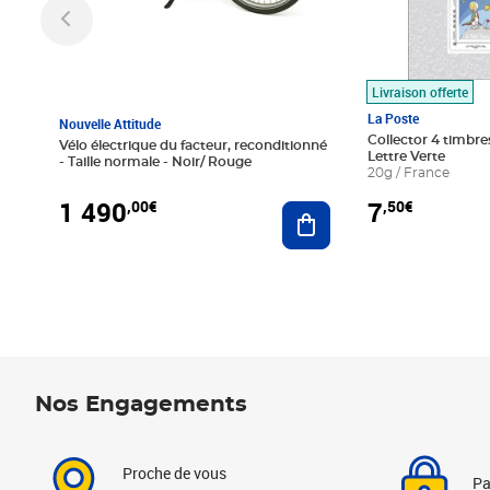
Livraison offerte
La Poste
Nouvelle Attitude
Collector 4 timbres
Vélo électrique du facteur, reconditionné
Lettre Verte
- Taille normale - Noir/ Rouge
20g / France
1 490
7
,00€
,50€
Ajouter au panier
Nos Engagements
Proche de vous
Pa