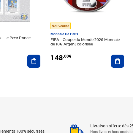
Nouveauté
Monnaie De Paris
 - Le Petit Prince -
FIFA – Coupe du Monde 2026 Monnaie
de 10€ Argent colorisée
148
,00€
Ajouter au panier
Ajoute
Livraison offerte dès 2
iements 100% sécurisés
Hors livres et hors produit