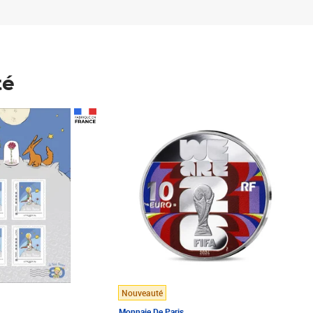
té
Prix 148,00€
Nouveauté
Monnaie De Paris