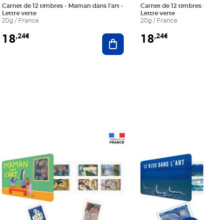
Carnet de 12 timbres - Maman dans l'art -
Carnet de 12 timbres - Le bl
Lettre verte
Lettre verte
20g / France
20g / France
18
18
,24€
,24€
r au panier
Ajouter au panier
Prix 18,24€
Prix 18,24€