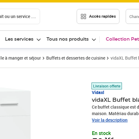
t ou un service ....
Chang
Accès rapides
Les services
Tous nos produits
Collection Pet
le à manger et séjour
Buffets et dessertes de cuisine
vidaXL Buffet 
Prix 50,16€
Livraison offerte
Vidaxl
vidaXL Buffet bl
Ce buffet classique est 
maison. Matériau durable : le bois d'ingénierie est d'une qualité exceptionnelle avec
une surface lisse et se c
Voir la description
résistance à l'humidité.
En stock
grand espace de rangemen