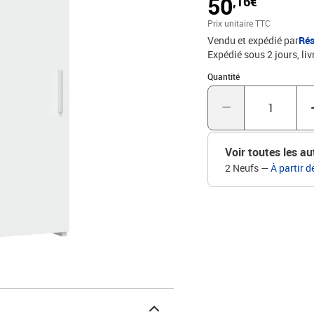
50
,16€
bien organisés et facilem
nettoyer à l'aide d'un ch
Prix unitaire TTC
gardez votre espace san
Vendu et expédié par
Rés
porte de l'armoire de ran
Expédié sous 2 jours
liv
être utilisé avec le disp
d'ingénierieDimensions :
Quantité : 1
Quantité
Documents:Vous trouvere
de basculer
Voir toutes les au
2 Neufs
—
À partir d