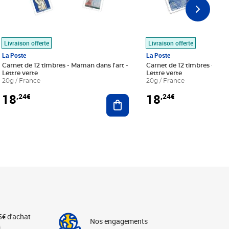
Livraison offerte
Livraison offerte
La Poste
La Poste
Carnet de 12 timbres - Maman dans l'art -
Carnet de 12 timbres - Le bl
Lettre verte
Lettre verte
20g / France
20g / France
18
18
,24€
,24€
r au panier
Ajouter au panier
5€ d'achat
Nos engagements
s