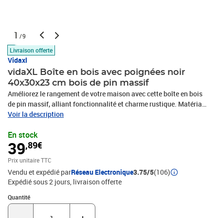
1
/9
Livraison offerte
Vidaxl
vidaXL Boîte en bois avec poignées noir
40x30x23 cm bois de pin massif
Améliorez le rangement de votre maison avec cette boîte en bois
de pin massif, alliant fonctionnalité et charme rustique. Matériau
durable : le bois de pin massif est un beau matériau naturel connu
Voir la description
pour sa durabilité et sa longévité. Son grain droit ajoute à son
En stock
attrait, tandis que les nœuds lui confèrent un aspect rustique
39
,89€
distinctif.Poignées pratiques : les poignées latérales permettent
un transport en douceur et sans effort.Utilisation polyvalente : que
Prix unitaire TTC
vous ayez besoin d'un endroit pour ranger des tapis, des
Vendu et expédié par
Réseau Electronique
3.75/5
(106)
fournitures d'artisanat, des jouets ou des outils, cette boîte en bois
Expédié sous 2 jours
livraison offerte
est parfaite pour vos besoins. Son design neutre la rend adaptée à
une utilisation dans les chambres, les bureaux ou comme boîte de
Quantité : 1
Quantité
jeu pour les chambres d'enfants.Couleur : noirMatériau : bois de
pin massifDimensions : 40 x 30 x 23 cm (L x l x H)Capacité : 22