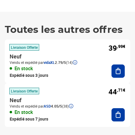
Toutes les autres offres
39
,99€
Livraison Offerte
Neuf
Vendu et expédié par
vidaXL
2.79/5
(14)
Ajouter
En stock
Expédié sous 3 jours
44
,71€
Livraison Offerte
Neuf
Vendu et expédié par
ASD
4.05/5
(38)
Ajouter
En stock
Expédié sous 7 jours