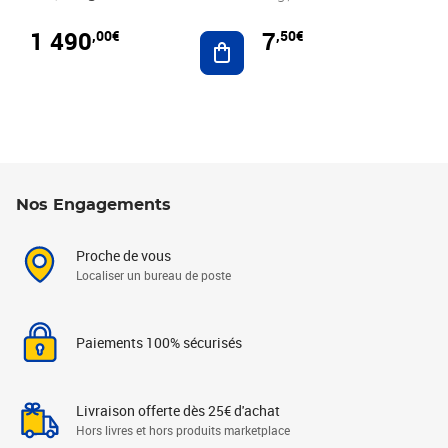
1 490
7
,00€
,50€
Ajouter au panier
Nos Engagements
Proche de vous
Localiser un bureau de poste
Paiements 100% sécurisés
Livraison offerte dès 25€ d'achat
Hors livres et hors produits marketplace