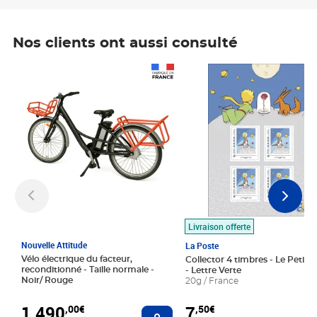
Nos clients ont aussi consulté
Prix 1 490,00€
Prix 7,50€
Livraison offerte
Nouvelle Attitude
La Poste
Vélo électrique du facteur,
Collector 4 timbres - Le Petit P
reconditionné - Taille normale -
- Lettre Verte
Noir/ Rouge
20g / France
1 490
7
,00€
,50€
Ajouter au panier