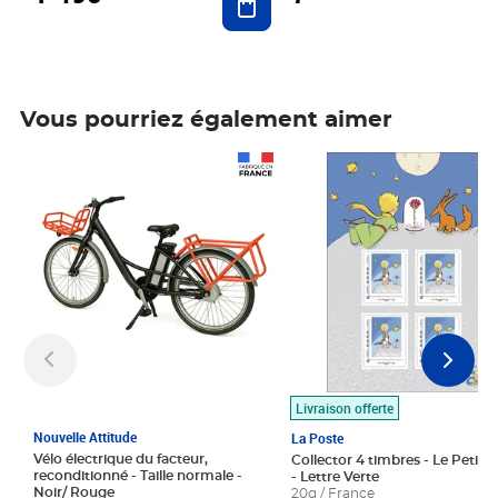
Vous pourriez également aimer
Prix 1 490,00€
Prix 7,50€
Livraison offerte
Nouvelle Attitude
La Poste
Vélo électrique du facteur,
Collector 4 timbres - Le Petit P
reconditionné - Taille normale -
- Lettre Verte
Noir/ Rouge
20g / France