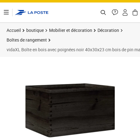
ontenu de la page
Accueil
boutique
Mobilier et décoration
Décoration
Boîtes de rangement
vidaXL Boîte en bois avec poignées noir 40x30x23 cm bois de pin ma
Prix 39,89€
Prix 3
Prix 4