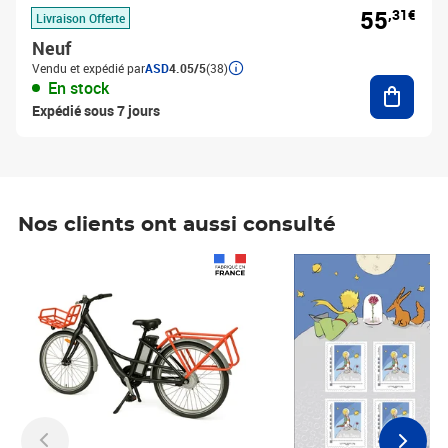
55
,31€
Livraison Offerte
Neuf
Vendu et expédié par
ASD
4.05/5
(38)
Ajouter
En stock
Expédié sous 7 jours
Nos clients ont aussi consulté
Prix 1 490,00€
Prix 7,50€