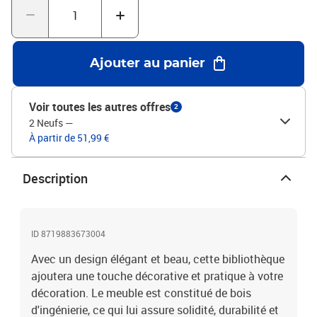
horizontalement comme un meuble TVMatériaux de montage
inclus Veuillez noter : Les vis et les chevilles pour l'intérieur du mur
ne sont pas incluses. Recherchez et utilisez des vis et des chevilles
adaptées à vos murs. Si vous n'êtes pas sûr, demandez conseil à
Ajouter au panier
un professionnel. Lisez et suivez attentivement chaque étape de
l'instruction.
Voir toutes les autres offres
2
2 Neufs
—
À partir de 51,99 €
Description
ID 8719883673004
Avec un design élégant et beau, cette bibliothèque
ajoutera une touche décorative et pratique à votre
décoration. Le meuble est constitué de bois
d'ingénierie, ce qui lui assure solidité, durabilité et