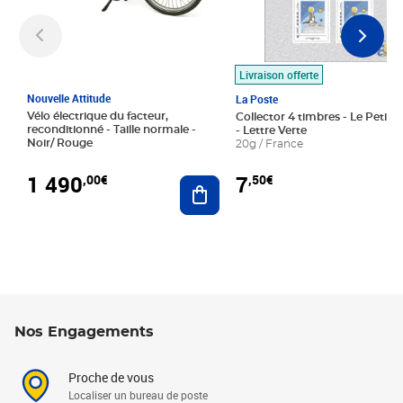
Livraison offerte
Nouvelle Attitude
La Poste
Vélo électrique du facteur,
Collector 4 timbres - Le Petit P
reconditionné - Taille normale -
- Lettre Verte
Noir/ Rouge
20g / France
1 490
7
,00€
,50€
Ajouter au panier
Nos Engagements
Proche de vous
Localiser un bureau de poste