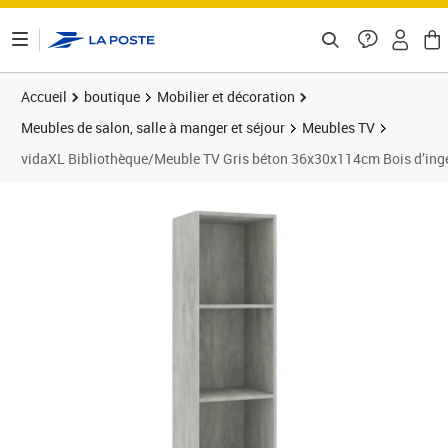
ontenu de la page
Accueil
boutique
Mobilier et décoration
Meubles de salon, salle à manger et séjour
Meubles TV
vidaXL Bibliothèque/Meuble TV Gris béton 36x30x114cm Bois d’ingé
Prix barré 56,99 €
Prix 51,39€
Prix 5
Prix 5