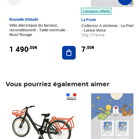
Livraison offerte
Nouvelle Attitude
La Poste
Vélo électrique du facteur,
Collector 4 timbres - Le Petit P
reconditionné - Taille normale -
- Lettre Verte
Noir/ Rouge
20g / France
1 490
7
,00€
,50€
Ajouter au panier
Vous pourriez également aimer
Prix 1 490,00€
Prix 7,50€