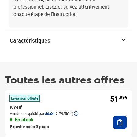
professionnel. Lisez et suivez attentivement
chaque étape de l'instruction.
Caractéristiques
Toutes les autres offres
51
,99€
Livraison Offerte
Neuf
Vendu et expédié par
vidaXL
2.79/5
(14)
Ajouter
En stock
Expédié sous 3 jours