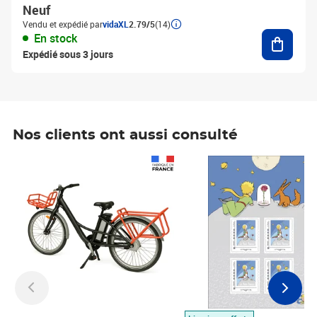
Neuf
Vendu et expédié par
vidaXL
2.79/5
(14)
Ajouter
En stock
Expédié sous 3 jours
Nos clients ont aussi consulté
Prix 1 490,00€
Prix 7,50€