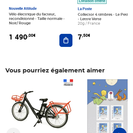
Livraison offerte
Nouvelle Attitude
La Poste
Vélo électrique du facteur,
Collector 4 timbres - Le Petit P
reconditionné - Taille normale -
- Lettre Verte
Noir/ Rouge
20g / France
1 490
7
,00€
,50€
Ajouter au panier
Vous pourriez également aimer
Prix 1 490,00€
Prix 7,50€