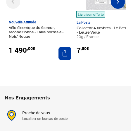
Livraison offerte
Nouvelle Attitude
La Poste
Vélo électrique du facteur,
Collector 4 timbres - Le Petit P
reconditionné - Taille normale -
- Lettre Verte
Noir/ Rouge
20g / France
1 490
7
,00€
,50€
Ajouter au panier
Nos Engagements
Proche de vous
Localiser un bureau de poste