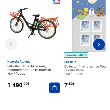
Prix 1 490,00€
Prix 7,50€
Livraison offerte
Nouvelle Attitude
La Poste
Vélo électrique du facteur,
Collector 4 timbres - Le Petit P
reconditionné - Taille normale -
- Lettre Verte
Noir/ Rouge
20g / France
1 490
7
,00€
,50€
Ajouter au panier