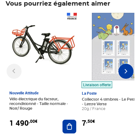
Vous pourriez également aimer
Prix 1 490,00€
Prix 7,50€
Livraison offerte
Nouvelle Attitude
La Poste
Vélo électrique du facteur,
Collector 4 timbres - Le Petit P
reconditionné - Taille normale -
- Lettre Verte
Noir/ Rouge
20g / France
1 490
7
,00€
,50€
Ajouter au panier