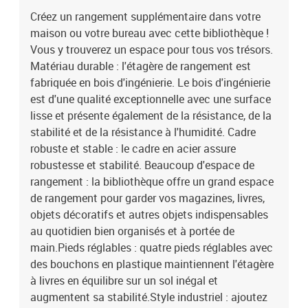
livres en équilibre sur un sol inégal et augmentent sa
Créez un rangement supplémentaire dans votre
stabilité.Style industriel : ajoutez un charmant style industriel à
maison ou votre bureau avec cette bibliothèque !
votre décoration intérieure actuelle. Il ajoute le design inspiré des
anciennes usines et de l'espace industriel à votre espace de
Vous y trouverez un espace pour tous vos trésors.
vie. Attention : Pour éviter qu'il ne soit renversé, ce produit doit être
Matériau durable : l'étagère de rangement est
utilisé avec le dispositif de fixation au mur fourni.Couleur : chêne
fabriquée en bois d'ingénierie. Le bois d'ingénierie
fuméMatériau : bois d'ingénierie, acierDimensions : 81 x 36 x 115
est d'une qualité exceptionnelle avec une surface
cm (l x P x H)L'assemblage est requisLegal Documents:Vous
lisse et présente également de la résistance, de la
trouverez ici plus de détails sur la façon d'empêcher vos meubles
stabilité et de la résistance à l'humidité. Cadre
de basculer
robuste et stable : le cadre en acier assure
robustesse et stabilité. Beaucoup d'espace de
rangement : la bibliothèque offre un grand espace
de rangement pour garder vos magazines, livres,
objets décoratifs et autres objets indispensables
au quotidien bien organisés et à portée de
main.Pieds réglables : quatre pieds réglables avec
des bouchons en plastique maintiennent l'étagère
à livres en équilibre sur un sol inégal et
augmentent sa stabilité.Style industriel : ajoutez