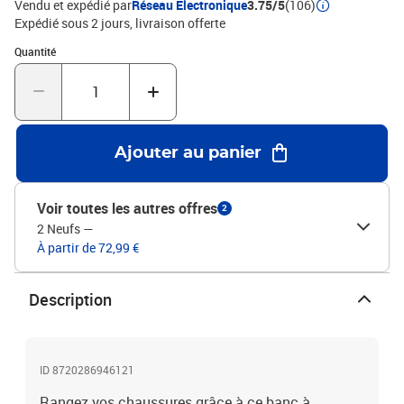
Vendu et expédié par
Réseau Electronique
3.75/5
(106)
Expédié sous 2 jours
livraison offerte
Quantité : 1
Quantité
Ajouter au panier
Voir toutes les autres offres
2
2 Neufs
—
À partir de 72,99 €
Description
ID 8720286946121
Rangez vos chaussures grâce à ce banc à