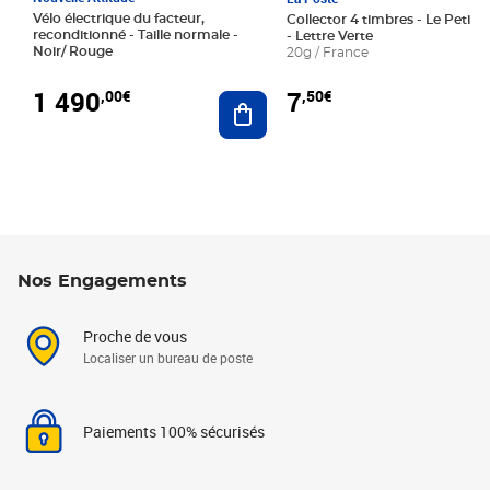
Vélo électrique du facteur,
Collector 4 timbres - Le Petit P
reconditionné - Taille normale -
- Lettre Verte
Noir/ Rouge
20g / France
1 490
7
,00€
,50€
Ajouter au panier
Nos Engagements
Proche de vous
Localiser un bureau de poste
Paiements 100% sécurisés