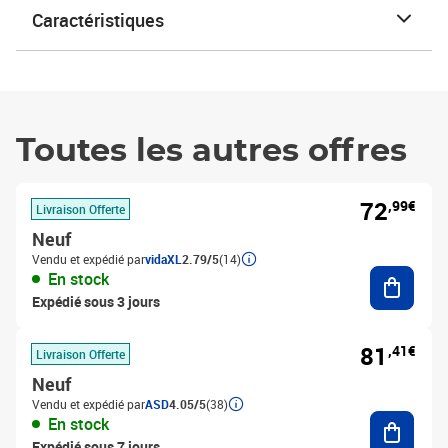
Caractéristiques
Toutes les autres offres
72
,99€
Livraison Offerte
Neuf
Vendu et expédié par
vidaXL
2.79/5
(14)
Ajouter
En stock
Expédié sous 3 jours
81
,41€
Livraison Offerte
Neuf
Vendu et expédié par
ASD
4.05/5
(38)
Ajouter
En stock
Expédié sous 7 jours