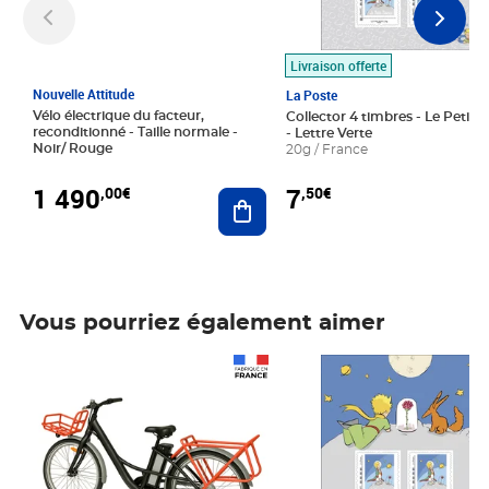
Livraison offerte
Nouvelle Attitude
La Poste
Vélo électrique du facteur,
Collector 4 timbres - Le Petit P
reconditionné - Taille normale -
- Lettre Verte
Noir/ Rouge
20g / France
1 490
7
,00€
,50€
Ajouter au panier
Vous pourriez également aimer
Prix 1 490,00€
Prix 7,50€