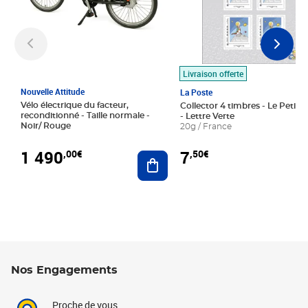
Livraison offerte
Nouvelle Attitude
La Poste
Vélo électrique du facteur,
Collector 4 timbres - Le Petit P
reconditionné - Taille normale -
- Lettre Verte
Noir/ Rouge
20g / France
1 490
7
,00€
,50€
Ajouter au panier
Nos Engagements
Proche de vous