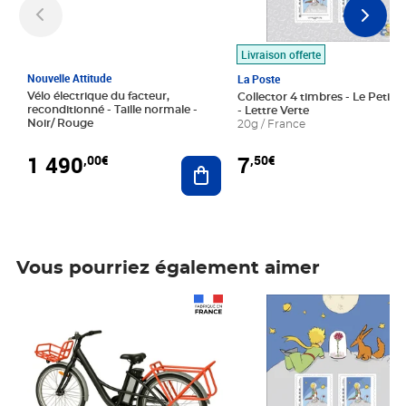
Livraison offerte
Nouvelle Attitude
La Poste
Vélo électrique du facteur,
Collector 4 timbres - Le Petit P
reconditionné - Taille normale -
- Lettre Verte
Noir/ Rouge
20g / France
1 490
7
,00€
,50€
Ajouter au panier
Vous pourriez également aimer
Prix 1 490,00€
Prix 7,50€