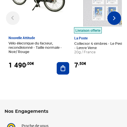
Livraison offerte
Nouvelle Attitude
La Poste
Vélo électrique du facteur,
Collector 4 timbres - Le Petit P
reconditionné - Taille normale -
- Lettre Verte
Noir/ Rouge
20g / France
1 490
7
,00€
,50€
Ajouter au panier
Nos Engagements
Proche de vous