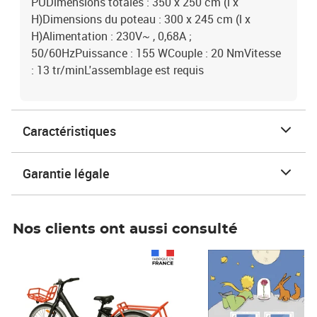
PUDimensions totales : 350 x 250 cm (l x
H)Dimensions du poteau : 300 x 245 cm (l x
H)Alimentation : 230V~ , 0,68A ;
50/60HzPuissance : 155 WCouple : 20 NmVitesse
: 13 tr/minL'assemblage est requis
Caractéristiques
Garantie légale
Nos clients ont aussi consulté
Prix 1 490,00€
Prix 7,50€