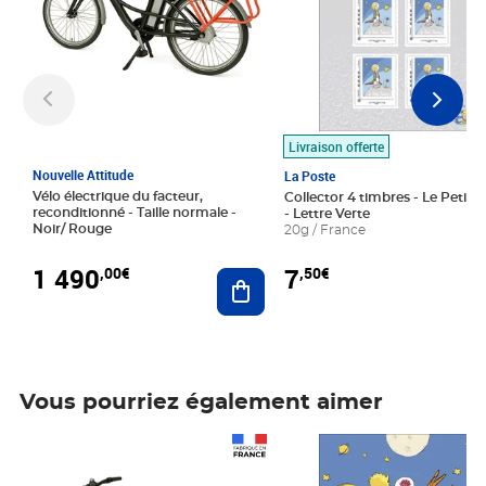
Livraison offerte
Nouvelle Attitude
La Poste
Vélo électrique du facteur,
Collector 4 timbres - Le Petit P
reconditionné - Taille normale -
- Lettre Verte
Noir/ Rouge
20g / France
1 490
7
,00€
,50€
Ajouter au panier
Vous pourriez également aimer
Prix 1 490,00€
Prix 7,50€