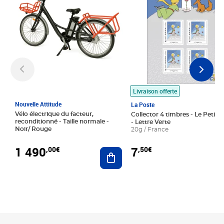
Livraison offerte
Nouvelle Attitude
La Poste
Vélo électrique du facteur,
Collector 4 timbres - Le Petit P
reconditionné - Taille normale -
- Lettre Verte
Noir/ Rouge
20g / France
1 490
7
,00€
,50€
Ajouter au panier