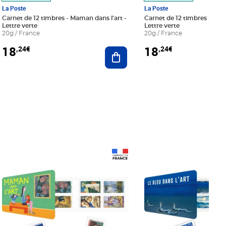
La Poste
La Poste
Carnet de 12 timbres - Maman dans l'art -
Carnet de 12 timbres - Le bl
Lettre verte
Lettre verte
20g / France
20g / France
18
18
,24€
,24€
r au panier
Ajouter au panier
Prix 18,24€
Prix 18,24€