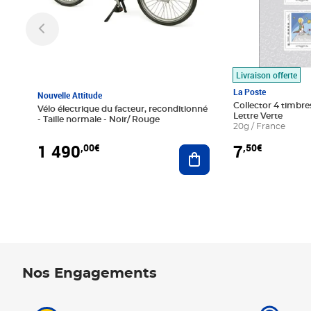
Livraison offerte
La Poste
Nouvelle Attitude
Collector 4 timbres
Vélo électrique du facteur, reconditionné
Lettre Verte
- Taille normale - Noir/ Rouge
20g / France
1 490
7
,00€
,50€
Ajouter au panier
Nos Engagements