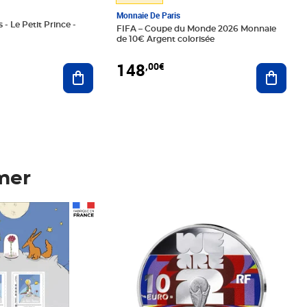
Monnaie De Paris
 - Le Petit Prince -
FIFA – Coupe du Monde 2026 Monnaie
de 10€ Argent colorisée
148
,00€
Ajouter au panier
Ajoute
mer
Prix 148,00€