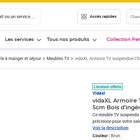
t ou un service ....
Chang
Accès rapides
Les services
Tous nos produits
Collection Pet
le à manger et séjour
Meubles TV
vidaXL Armoire TV suspendue Ch
Prix 50,89€
Livraison offerte
Vidaxl
vidaXL Armoire
5cm Bois d'ingén
Ce meuble TV suspendu o
précieuse pour votre sal
d'ingénierie est d'une qu
Voir la description
également résistance, st
Couleur :
Brun