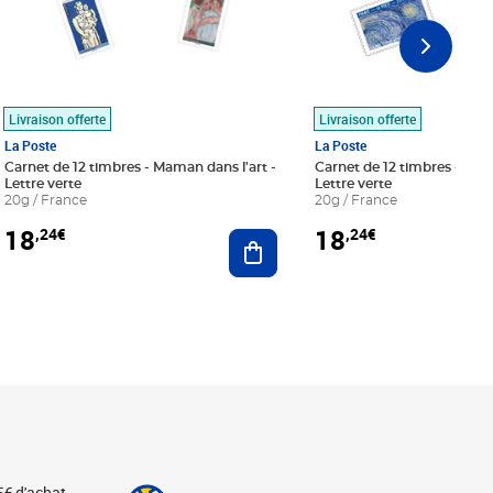
Livraison offerte
Livraison offerte
La Poste
La Poste
Carnet de 12 timbres - Maman dans l'art -
Carnet de 12 timbres - Le bl
Lettre verte
Lettre verte
20g / France
20g / France
18
18
,24€
,24€
r au panier
Ajouter au panier
5€ d'achat