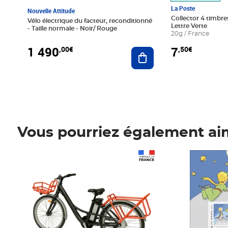
La Poste
Nouvelle Attitude
Collector 4 timbres
Vélo électrique du facteur, reconditionné
Lettre Verte
- Taille normale - Noir/ Rouge
20g / France
1 490
7
,00€
,50€
Ajouter au panier
Vous pourriez également ai
Prix 1 490,00€
Prix 7,50€