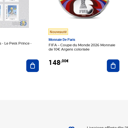
Nouveauté
Monnaie De Paris
 - Le Petit Prince -
FIFA – Coupe du Monde 2026 Monnaie
de 10€ Argent colorisée
148
,00€
Ajouter au panier
Ajoute
Livraison offerte dès 2