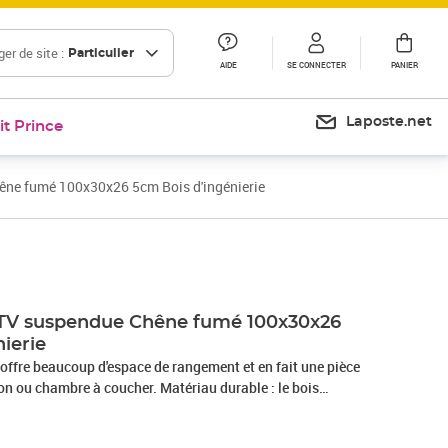
er de site :
Particulier
AIDE
SE CONNECTER
PANIER
Laposte.net
it Prince
êne fumé 100x30x26 5cm Bois d'ingénierie
Prix 50,99€
Prix 56,17€
 TV suspendue Chêne fumé 100x30x26
ierie
ffre beaucoup d'espace de rangement et en fait une pièce
on ou chambre à coucher. Matériau durable : le bois
alité exceptionnelle avec une surface lisse et présente
abilité et résistance à l'humidité.Grand espace de rangement