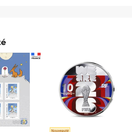
té
Prix 148,00€
Nouveauté