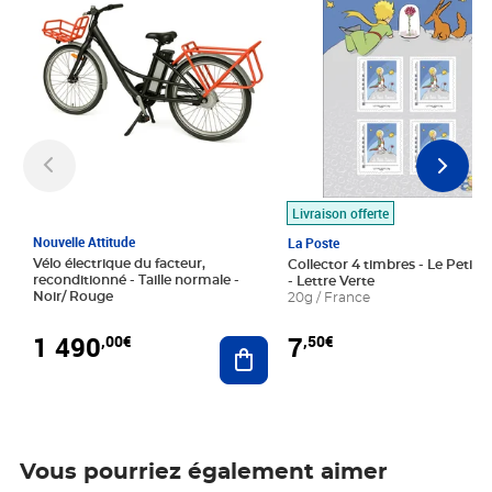
Livraison offerte
Nouvelle Attitude
La Poste
Vélo électrique du facteur,
Collector 4 timbres - Le Petit P
reconditionné - Taille normale -
- Lettre Verte
Noir/ Rouge
20g / France
1 490
7
,00€
,50€
Ajouter au panier
Vous pourriez également aimer