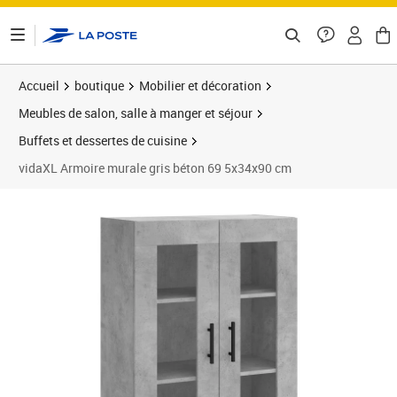
ontenu de la page
Accueil
boutique
Mobilier et décoration
Meubles de salon, salle à manger et séjour
Buffets et dessertes de cuisine
vidaXL Armoire murale gris béton 69 5x34x90 cm
Prix 112,60€
Prix 1