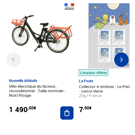
Prix 1 490,00€
Prix 7,50€
Livraison offerte
Nouvelle Attitude
La Poste
Vélo électrique du facteur,
Collector 4 timbres - Le Petit P
reconditionné - Taille normale -
- Lettre Verte
Noir/ Rouge
20g / France
1 490
7
,00€
,50€
Ajouter au panier