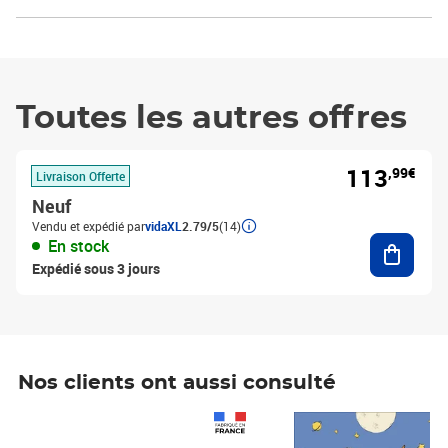
Toutes les autres offres
113
,99€
Livraison Offerte
Neuf
Vendu et expédié par
vidaXL
2.79/5
(14)
Ajouter
En stock
Expédié sous 3 jours
Nos clients ont aussi consulté
Prix 1 490,00€
Prix 7,50€