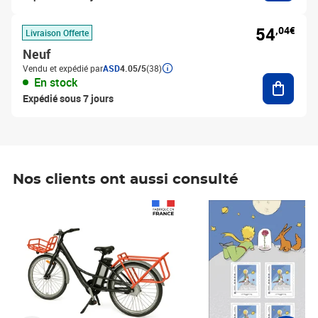
54
,04€
Livraison Offerte
Neuf
Vendu et expédié par
ASD
4.05/5
(38)
Ajouter
En stock
Expédié sous 7 jours
Nos clients ont aussi consulté
Prix 1 490,00€
Prix 7,50€