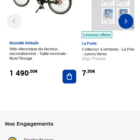
Livraison offerte
Nouvelle Attitude
La Poste
Vélo électrique du facteur,
Collector 4 timbres - Le Petit P
reconditionné - Taille normale -
- Lettre Verte
Noir/ Rouge
20g / France
1 490
7
,00€
,50€
Ajouter au panier
Nos Engagements
Proche de vous