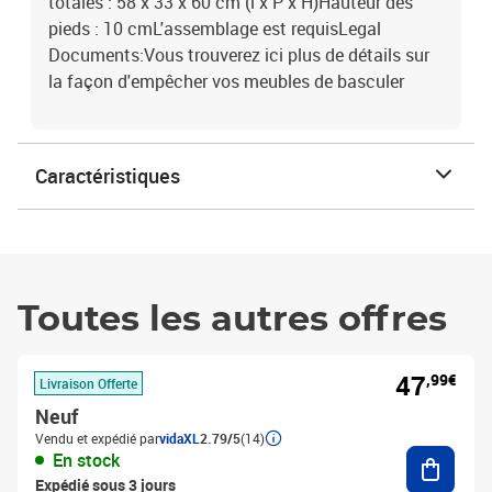
totales : 58 x 33 x 60 cm (l x P x H)Hauteur des
pieds : 10 cmL'assemblage est requisLegal
Documents:Vous trouverez ici plus de détails sur
la façon d'empêcher vos meubles de basculer
Caractéristiques
Toutes les autres offres
47
,99€
Livraison Offerte
Neuf
Vendu et expédié par
vidaXL
2.79/5
(14)
Ajouter
En stock
Expédié sous 3 jours