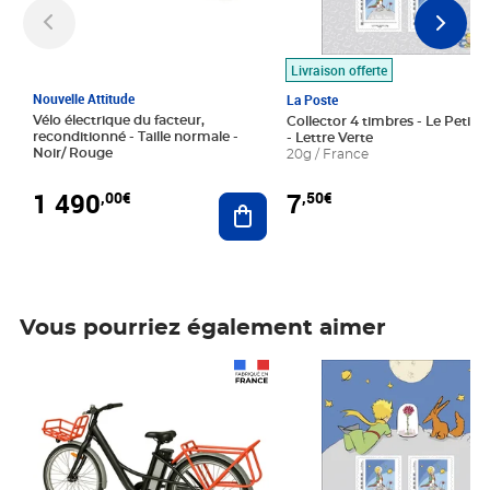
Livraison offerte
Nouvelle Attitude
La Poste
Vélo électrique du facteur,
Collector 4 timbres - Le Petit P
reconditionné - Taille normale -
- Lettre Verte
Noir/ Rouge
20g / France
1 490
7
,00€
,50€
Ajouter au panier
Vous pourriez également aimer
Prix 1 490,00€
Prix 7,50€