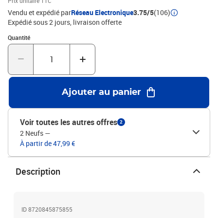
Prix unitaire TTC
d'ingénierie, ferDimensions totales : 58 x 33 x 60 cm (l x P x
Vendu et expédié par
Réseau Electronique
3.75/5
(106)
H)Hauteur des pieds : 10 cmL'assemblage est requisLegal
Expédié sous 2 jours
livraison offerte
Documents:Vous trouverez ici plus de détails sur la façon
Quantité : 1
Quantité
d'empêcher vos meubles de basculer
Ajouter au panier
Voir toutes les autres offres
2
2 Neufs
—
À partir de 47,99 €
Description
ID 8720845875855