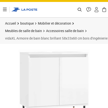
ontenu de la page
Accueil
boutique
Mobilier et décoration
Meubles de salle de bain
Accessoires salle de bain
vidaXL Armoire de bain blanc brillant 58x33x60 cm bois d'ingénierie
Prix barré 58,99 €
Prix 47,90€
Prix 4
Prix 5