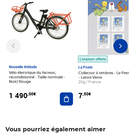
Livraison offerte
Nouvelle Attitude
La Poste
Vélo électrique du facteur,
Collector 4 timbres - Le Petit P
reconditionné - Taille normale -
- Lettre Verte
Noir/ Rouge
20g / France
1 490
7
,00€
,50€
Ajouter au panier
Vous pourriez également aimer