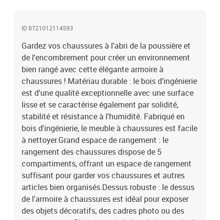
ce produit doit être utilisé avec le dispositif de fixation au mur
fourni.Couleur : blancMatériau : bois d'ingénierie,
ID 8721012114593
métalDimensions : 102 x 36 x 60 cm (l x P x H)L'assemblage est
requisLegal Documents:Vous trouverez ici plus de détails sur la
Gardez vos chaussures à l'abri de la poussière et
façon d'empêcher vos meubles de basculer
de l'encombrement pour créer un environnement
bien rangé avec cette élégante armoire à
chaussures ! Matériau durable : le bois d'ingénierie
est d'une qualité exceptionnelle avec une surface
lisse et se caractérise également par solidité,
stabilité et résistance à l'humidité. Fabriqué en
bois d'ingénierie, le meuble à chaussures est facile
à nettoyer.Grand espace de rangement : le
rangement des chaussures dispose de 5
compartiments, offrant un espace de rangement
suffisant pour garder vos chaussures et autres
articles bien organisés.Dessus robuste : le dessus
de l'armoire à chaussures est idéal pour exposer
des objets décoratifs, des cadres photo ou des