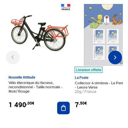
Prix 1 490,00€
Prix 7,50€
Livraison offerte
Nouvelle Attitude
La Poste
Vélo électrique du facteur,
Collector 4 timbres - Le Petit P
reconditionné - Taille normale -
- Lettre Verte
Noir/ Rouge
20g / France
1 490
7
,00€
,50€
Ajouter au panier