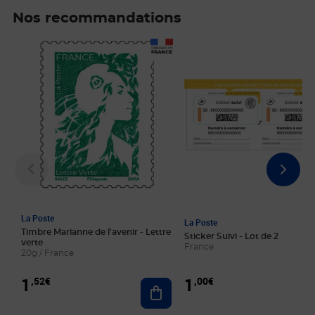
Nos recommandations
Prix 1,52€
Prix 1,00€
La Poste
La Poste
Timbre Marianne de l'avenir - Lettre
Sticker Suivi - Lot de 2
verte
France
20g / France
1
1
,52€
,00€
Ajouter au panier