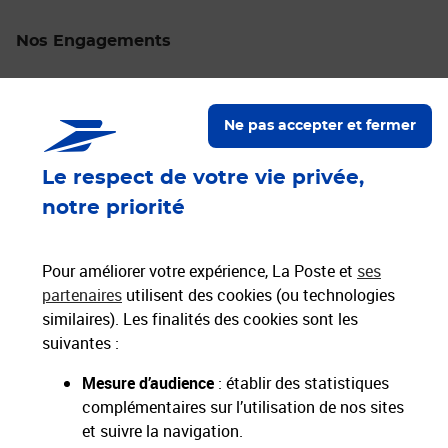
Nos Engagements
Proche de vous
Localiser un bureau de poste
Ne pas accepter et fermer
Le respect de votre vie privée,
Paiements 100% sécurisés
notre priorité
Livraison offerte dès 25€ d'achat
Hors livres et hors produits marketplace
Pour améliorer votre expérience, La Poste et
ses
partenaires
utilisent des cookies (ou technologies
similaires). Les finalités des cookies sont les
Nos engagements
suivantes :
sociétaux et environnementaux
Mesure d’audience
: établir des statistiques
complémentaires sur l’utilisation de nos sites
Toutes nos applications
Applications La Poste
et suivre la navigation.