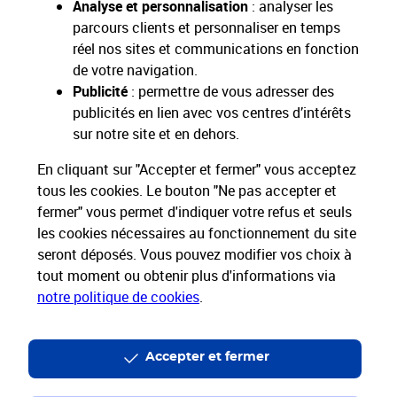
Analyse et personnalisation
: analyser les
parcours clients et personnaliser en temps
réel nos sites et communications en fonction
de votre navigation.
Restons connectés
Publicité
: permettre de vous adresser des
publicités en lien avec vos centres d’intérêts
Nos Services
sur notre site et en dehors.
En cliquant sur "Accepter et fermer" vous acceptez
Nos Produits
tous les cookies. Le bouton "Ne pas accepter et
fermer" vous permet d'indiquer votre refus et seuls
Nos Tarifs
les cookies nécessaires au fonctionnement du site
seront déposés. Vous pouvez modifier vos choix à
tout moment ou obtenir plus d'informations via
La Poste vous accompagne
notre politique de cookies
.
Professionnels
Entreprises et Collectivités
La Poste Groupe
La Poste recrute
Accepter et fermer