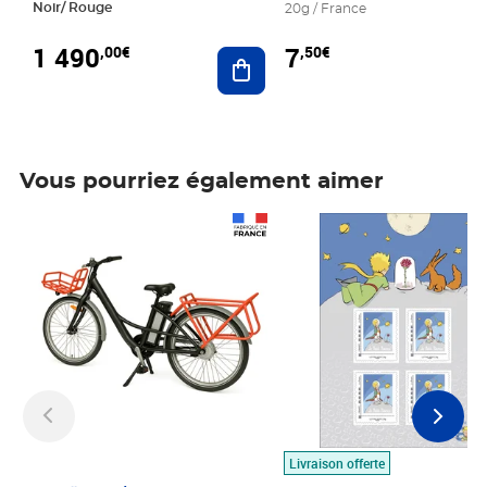
Noir/ Rouge
20g / France
1 490
7
,00€
,50€
Ajouter au panier
Vous pourriez également aimer
Prix 1 490,00€
Prix 7,50€
Livraison offerte