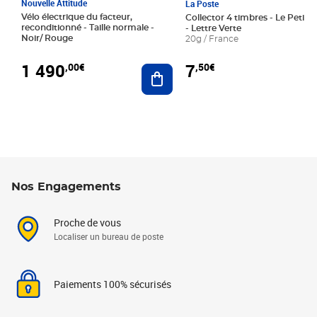
Nouvelle Attitude
La Poste
Vélo électrique du facteur,
Collector 4 timbres - Le Petit P
reconditionné - Taille normale -
- Lettre Verte
Noir/ Rouge
20g / France
1 490
7
,00€
,50€
Ajouter au panier
Nos Engagements
Proche de vous
Localiser un bureau de poste
Paiements 100% sécurisés