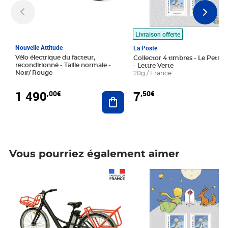
Livraison offerte
Nouvelle Attitude
La Poste
Vélo électrique du facteur,
Collector 4 timbres - Le Petit P
reconditionné - Taille normale -
- Lettre Verte
Noir/ Rouge
20g / France
1 490
7
,00€
,50€
Ajouter au panier
Vous pourriez également aimer
Prix 1 490,00€
Prix 7,50€