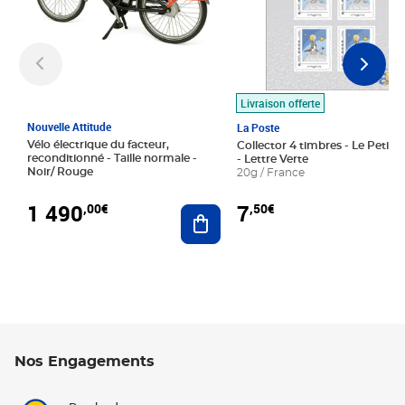
Livraison offerte
Nouvelle Attitude
La Poste
Vélo électrique du facteur,
Collector 4 timbres - Le Petit P
reconditionné - Taille normale -
- Lettre Verte
Noir/ Rouge
20g / France
1 490
7
,00€
,50€
Ajouter au panier
Nos Engagements