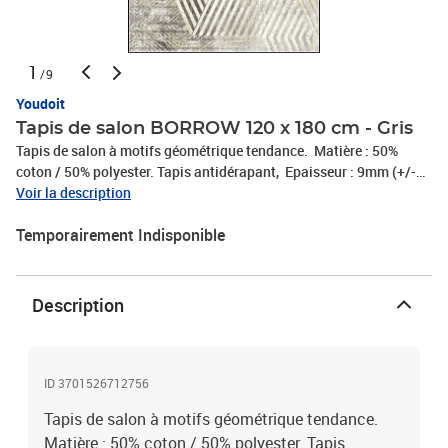
1
/9
Youdoit
Tapis de salon BORROW 120 x 180 cm - Gris
Tapis de salon à motifs géométrique tendance. Matière : 50%
coton / 50% polyester. Tapis antidérapant, Epaisseur : 9mm (+/-
7%), Poids : 1500 g/ m² (+/- 7%). Tapis traité antiacarien et
Voir la description
antibactérien. Lavable en machine à 30 degrés. Couleur : Gris
Temporairement Indisponible
Description
ID 3701526712756
Tapis de salon à motifs géométrique tendance.
Matière : 50% coton / 50% polyester. Tapis