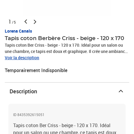
1
/5
Lorena Canals
Tapis coton Berbère Criss - beige - 120 x 170
Tapis coton Ber Criss - beige - 120 x 170. Idéal pour un salon ou
une chambre, ce tapis est doux et graphique. Il crée une ambiance
chaleureuse et accueillante tout en conservant son côté chic. Il est
Voir la description
fait main 100% en coton, et ne contient aucune substance toxique.
Temporairement Indisponible
Chaque tapis est unique, ce qui peut entraîner de légères
variations de taille ou de couleur. Respectueux de l'environnement,
aucune teinture toxique ou polluante n'est utilisée.Ce produit
respecte toutes les normes de qualité et de sécurité pour les
Description
enfants.Certificats ISO 9001, ISO 14001, ISO 18001 et AITEX.
ID 8435392615051
Tapis coton Ber Criss - beige - 120 x 170. Idéal
pour un salon ou une chambre, ce tapis est doux