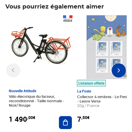
Vous pourriez également aimer
Prix 1 490,00€
Prix 7,50€
Livraison offerte
Nouvelle Attitude
La Poste
Vélo électrique du facteur,
Collector 4 timbres - Le Petit P
reconditionné - Taille normale -
- Lettre Verte
Noir/ Rouge
20g / France
1 490
7
,00€
,50€
Ajouter au panier