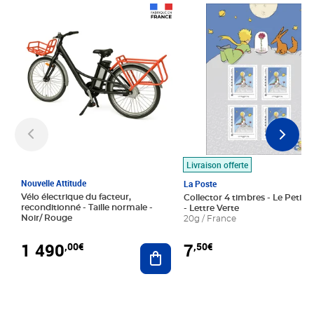
Prix 1 490,00€
Prix 7,50€
Livraison offerte
Nouvelle Attitude
La Poste
Vélo électrique du facteur,
Collector 4 timbres - Le Petit P
reconditionné - Taille normale -
- Lettre Verte
Noir/ Rouge
20g / France
1 490
7
,00€
,50€
Ajouter au panier