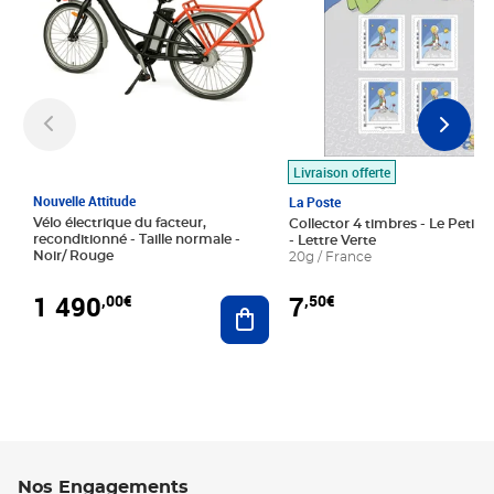
Livraison offerte
Nouvelle Attitude
La Poste
Vélo électrique du facteur,
Collector 4 timbres - Le Petit P
reconditionné - Taille normale -
- Lettre Verte
Noir/ Rouge
20g / France
1 490
7
,00€
,50€
Ajouter au panier
Nos Engagements