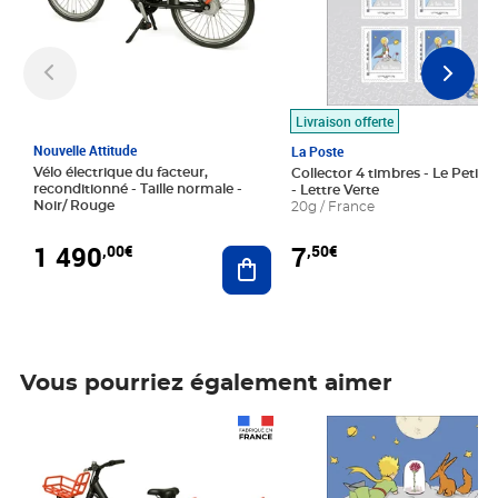
Livraison offerte
Nouvelle Attitude
La Poste
Vélo électrique du facteur,
Collector 4 timbres - Le Petit P
reconditionné - Taille normale -
- Lettre Verte
Noir/ Rouge
20g / France
1 490
7
,00€
,50€
Ajouter au panier
Vous pourriez également aimer
Prix 1 490,00€
Prix 7,50€