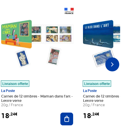
Prix 18,24€
Prix 18,24€
Livraison offerte
Livraison offerte
La Poste
La Poste
Carnet de 12 timbres - Maman dans l'art -
Carnet de 12 timbres - Le bl
Lettre verte
Lettre verte
20g / France
20g / France
18
18
,24€
,24€
r au panier
Ajouter au panier