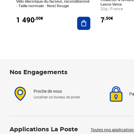
Collector 4 timbres
Vélo électrique du facteur, reconditionné
Lettre Verte
- Taille normale - Noir/ Rouge
20g / France
1 490
7
,00€
,50€
Ajouter au panier
Nos Engagements
Proche de vous
Pa
Localiser un bureau de poste
Applications La Poste
Toutes nos application