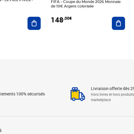
 - Le Petit Prince -
FIFA – Coupe du Monde 2026 Monnaie
de 10€ Argent colorisée
148
,00€
Ajouter au panier
Ajoute
Livraison offerte dès 2
iements 100% sécurisés
Hors livres et hors produit
marketplace
s