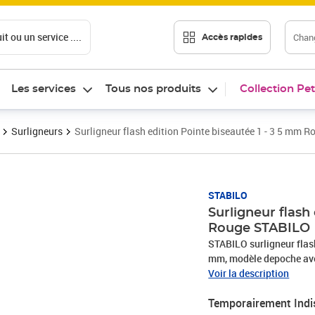
t ou un service ....
Chang
Accès rapides
Les services
Tous nos produits
Collection Pet
Surligneurs
Surligneur flash edition Pointe biseautée 1 - 3 5 mm 
STABILO
Surligneur flash
Rouge STABILO
STABILO surligneur flash
mm, modèle depoche avec
même si on oublie de re
Voir la description
évidence d'une écriture 
Temporairement Indi