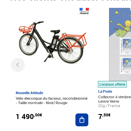
Prix 1 490,00€
Prix 7,50€
Livraison offerte
La Poste
Nouvelle Attitude
Collector 4 timbres
Vélo électrique du facteur, reconditionné
Lettre Verte
- Taille normale - Noir/ Rouge
20g / France
1 490
7
,00€
,50€
Ajouter au panier