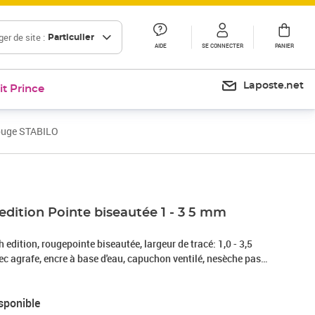
er de site :
Particulier
AIDE
SE CONNECTER
PANIER
Laposte.net
it Prince
Rouge STABILO
 edition Pointe biseautée 1 - 3 5 mm
 edition, rougepointe biseautée, largeur de tracé: 1,0 - 3,5
 agrafe, encre à base d'eau, capuchon ventilé, nesèche pas
mettre le capuchon, pointeeffilée permettant une mise en
fine(555/40)
sponible