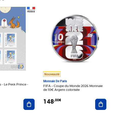
Prix 148,00€
Nouveauté
Monnaie De Paris
 - Le Petit Prince -
FIFA – Coupe du Monde 2026 Monnaie
de 10€ Argent colorisée
148
,00€
Ajouter au panier
Ajoute