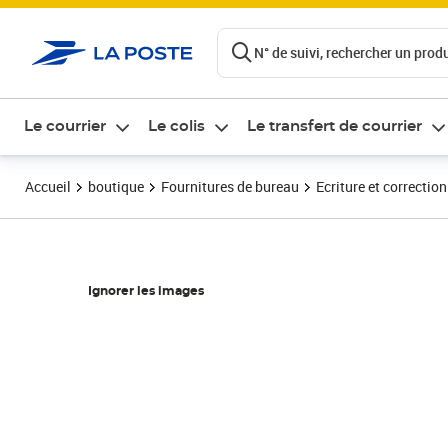
ontenu de la page
N° de suivi, rechercher un produi
Le courrier
Le colis
Le transfert de courrier
Accueil
boutique
Fournitures de bureau
Ecriture et correction
Ignorer les images