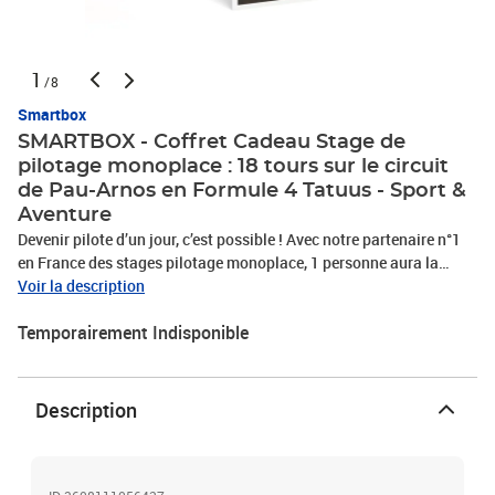
1
/8
Smartbox
SMARTBOX - Coffret Cadeau Stage de
pilotage monoplace : 18 tours sur le circuit
de Pau-Arnos en Formule 4 Tatuus - Sport &
Aventure
Devenir pilote d’un jour, c’est possible ! Avec notre partenaire n°1
en France des stages pilotage monoplace, 1 personne aura la
chance de prendre les commandes d’une incroyable Formule 4
Voir la description
Tatuus sur le circuit de Pau-Arnos en Pyrénées-Atlantiques. Après
Temporairement Indisponible
un briefing de 45 minutes par un pilote expérimenté, enfilez votre
combinaison OMP et placez-vous au volant de votre bolide
monoplace. Prenez vos marques pendant les 2 tours de
reconnaissance de piste, puis mettez à l’épreuve vos talents
Description
pendant 18 tours. Vivez des sensations extrêmes et repartez avec
un diplôme attestant de vos prouesses. Frissons et adrénaline
garantis ! La Tatuus T014, l'essence de la puissance et de la
performance en Formule 4 La Formule 4 Tatuus se distingue par