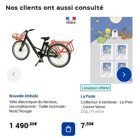
Nos clients ont aussi consulté
Prix 1 490,00€
Prix 7,50€
Livraison offerte
Nouvelle Attitude
La Poste
Vélo électrique du facteur,
Collector 4 timbres - Le Petit P
reconditionné - Taille normale -
- Lettre Verte
Noir/ Rouge
20g / France
1 490
7
,00€
,50€
Ajouter au panier