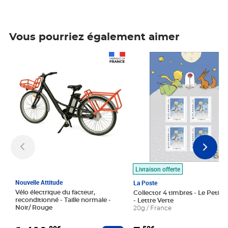
Vous pourriez également aimer
Prix 1 490,00€
Prix 7,50€
Livraison offerte
Nouvelle Attitude
La Poste
Vélo électrique du facteur,
Collector 4 timbres - Le Petit P
reconditionné - Taille normale -
- Lettre Verte
Noir/ Rouge
20g / France