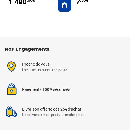
1 490
7
,00€
,50€
Ajouter au panier
Nos Engagements
Proche de vous
Localiser un bureau de poste
Paiements 100% sécurisés
Livraison offerte dès 25€ d'achat
Hors livres et hors produits marketplace