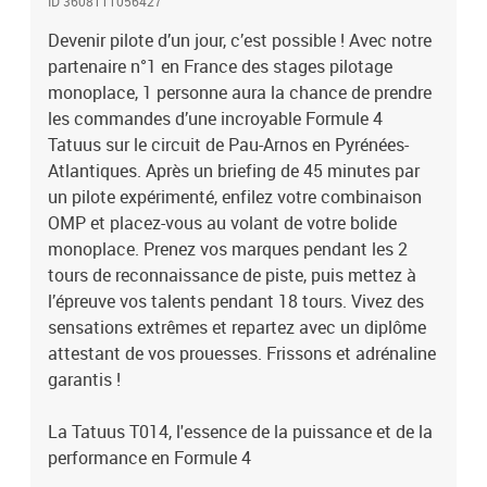
ID 3608111056427
son rapport poids-puissance remarquable, surpassant même les
Devenir pilote d’un jour, c’est possible ! Avec notre
meilleures GT du monde. Pesant seulement 500 kg avec une coque
partenaire n°1 en France des stages pilotage
en carbone et des appuis aérodynamiques, elle peut atteindre une
vitesse de pointe de 250 km/h. Son moteur turbo compressé,
monoplace, 1 personne aura la chance de prendre
développant près de 180 chevaux, vous assure des accélérations
les commandes d’une incroyable Formule 4
fulgurantes. Sa boîte de vitesse à 6 rapports lui permet un contrôle
Tatuus sur le circuit de Pau-Arnos en Pyrénées-
précis et son design hérité de la Formule 1 lui confère une identité
Atlantiques. Après un briefing de 45 minutes par
unique sur la piste.Stage de pilotage monoplace : 18 tours sur le
un pilote expérimenté, enfilez votre combinaison
circuit de Pau-Arnos en Formule 4 Tatuus
OMP et placez-vous au volant de votre bolide
monoplace. Prenez vos marques pendant les 2
tours de reconnaissance de piste, puis mettez à
l’épreuve vos talents pendant 18 tours. Vivez des
sensations extrêmes et repartez avec un diplôme
attestant de vos prouesses. Frissons et adrénaline
garantis !
La Tatuus T014, l'essence de la puissance et de la
performance en Formule 4