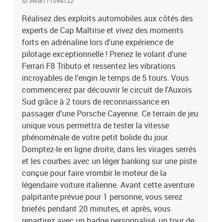
ID 3608111094122
minutes, et après, vous repartirez avec un badge personnalisé, un
Réalisez des exploits automobiles aux côtés des
tour de cou et un diplôme !Stage de pilotage : 5 tours sur le circuit
experts de Cap Maîtrise et vivez des moments
de Pouilly-en-Auxois en Ferrari F8 Tributo
forts en adrénaline lors d’une expérience de
pilotage exceptionnelle ! Prenez le volant d'une
Ferrari F8 Tributo et ressentez les vibrations
incroyables de l’engin le temps de 5 tours. Vous
commencerez par découvrir le circuit de l'Auxois
Sud grâce à 2 tours de reconnaissance en
passager d'une Porsche Cayenne. Ce terrain de jeu
unique vous permettra de tester la vitesse
phénoménale de votre petit bolide du jour.
Domptez-le en ligne droite, dans les virages serrés
et les courbes avec un léger banking sur une piste
conçue pour faire vrombir le moteur de la
légendaire voiture italienne. Avant cette aventure
palpitante prévue pour 1 personne, vous serez
briefés pendant 20 minutes, et après, vous
repartirez avec un badge personnalisé, un tour de