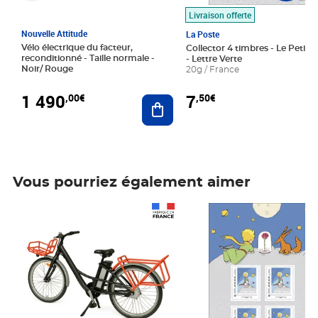
Livraison offerte
Nouvelle Attitude
La Poste
Vélo électrique du facteur,
Collector 4 timbres - Le Petit P
reconditionné - Taille normale -
- Lettre Verte
Noir/ Rouge
20g / France
1 490
7
,00€
,50€
Ajouter au panier
Vous pourriez également aimer
Prix 1 490,00€
Prix 7,50€