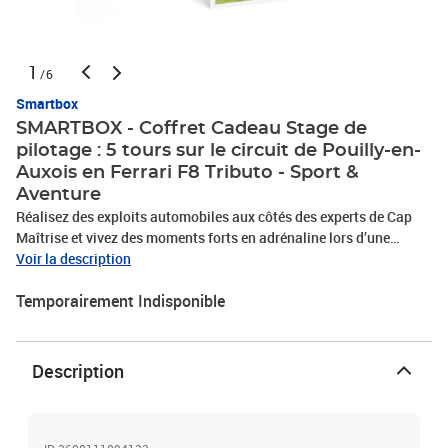
1
/6
Smartbox
SMARTBOX - Coffret Cadeau Stage de
pilotage : 5 tours sur le circuit de Pouilly-en-
Auxois en Ferrari F8 Tributo - Sport &
Aventure
Réalisez des exploits automobiles aux côtés des experts de Cap
Maîtrise et vivez des moments forts en adrénaline lors d’une
expérience de pilotage exceptionnelle ! Prenez le volant d'une
Voir la description
Ferrari F8 Tributo et ressentez les vibrations incroyables de l’engin
Temporairement Indisponible
le temps de 5 tours. Vous commencerez par découvrir le circuit de
l'Auxois Sud grâce à 2 tours de reconnaissance en passager d'une
Porsche Cayenne. Ce terrain de jeu unique vous permettra de
tester la vitesse phénoménale de votre petit bolide du jour.
Description
Domptez-le en ligne droite, dans les virages serrés et les courbes
avec un léger banking sur une piste conçue pour faire vrombir le
moteur de la légendaire voiture italienne. Avant cette aventure
palpitante prévue pour 1 personne, vous serez briefés pendant 20