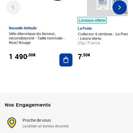
Livraison offerte
Nouvelle Attitude
La Poste
Vélo électrique du facteur,
Collector 4 timbres - Le Petit P
reconditionné - Taille normale -
- Lettre Verte
Noir/ Rouge
20g / France
1 490
7
,00€
,50€
Ajouter au panier
Nos Engagements
Proche de vous
Localiser un bureau de poste