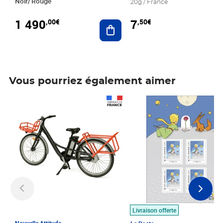
Noir/ Rouge
20g / France
1 490
7
,00€
,50€
Ajouter au panier
Vous pourriez également aimer
Prix 1 490,00€
Prix 7,50€
Livraison offerte
Nouvelle Attitude