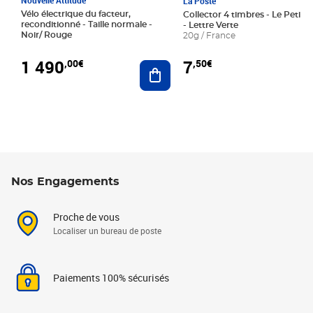
La Poste
Vélo électrique du facteur,
Collector 4 timbres - Le Petit P
reconditionné - Taille normale -
- Lettre Verte
Noir/ Rouge
20g / France
1 490
7
,00€
,50€
Ajouter au panier
Nos Engagements
Proche de vous
Localiser un bureau de poste
Paiements 100% sécurisés