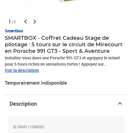
1
/7
Smartbox
SMARTBOX - Coffret Cadeau Stage de
pilotage : 5 tours sur le circuit de Mirecourt
en Porsche 991 GT3 - Sport & Aventure
Installez-vous dans une Porsche 991 GT3 et agrippez le volant
pour 5 tours riches en sensations fortes ! Appuyez sur
l’accélérateur et appréciez le vrombissement du moteur lancé à
Voir la description
pleine vitesse. À bord de cette supercar puissante, aussi
Temporairement Indisponible
impressionnante à l’intérieur qu’à l’extérieur, vous regarderez le
décor défiler à toute allure devant vos yeux. Embrassez les
courbes et lignes droites du circuit de Mirecourt et relevez ce défi
de taille, prévu pour 1 personne, aux côtés de l’équipe
Description
professionnelle de Cap Maîtrise. Goûtez au quotidien des plus
grands pilotes de course et découvrez le plaisir de conduire sans
retenue !Stage de pilotage : 5 tours sur le circuit de Mirecourt en
Porsche 991 GT3
ID 3608111098595