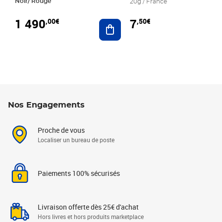
Noir/ Rouge
20g / France
1 490
7
,00€
,50€
Ajouter au panier
Nos Engagements
Proche de vous
Localiser un bureau de poste
Paiements 100% sécurisés
Livraison offerte dès 25€ d'achat
Hors livres et hors produits marketplace