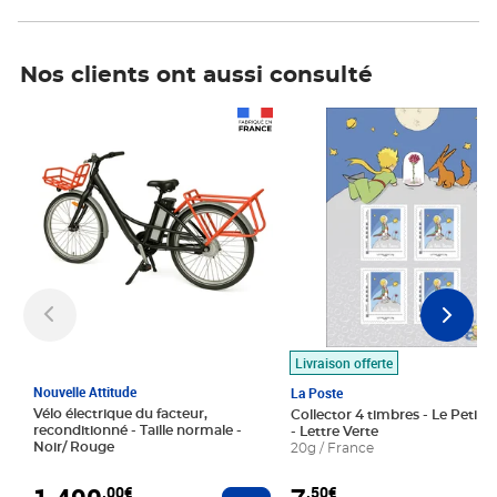
Nos clients ont aussi consulté
Prix 1 490,00€
Prix 7,50€
Livraison offerte
Nouvelle Attitude
La Poste
Vélo électrique du facteur,
Collector 4 timbres - Le Petit P
reconditionné - Taille normale -
- Lettre Verte
Noir/ Rouge
20g / France
,00€
,50€
Ajouter au panier