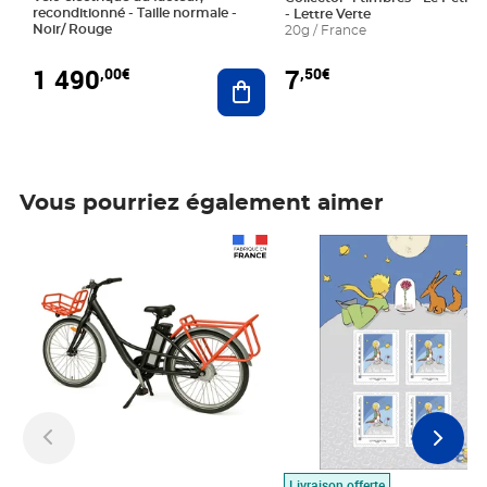
reconditionné - Taille normale -
- Lettre Verte
Noir/ Rouge
20g / France
1 490
7
,00€
,50€
Ajouter au panier
Vous pourriez également aimer
Prix 1 490,00€
Prix 7,50€
Livraison offerte