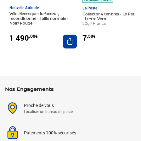
Nouvelle Attitude
La Poste
Vélo électrique du facteur,
Collector 4 timbres - Le Petit P
reconditionné - Taille normale -
- Lettre Verte
Noir/ Rouge
20g / France
1 490
7
,00€
,50€
Ajouter au panier
Nos Engagements
Proche de vous
Localiser un bureau de poste
Paiements 100% sécurisés