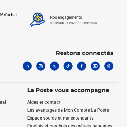
5€ d'achat
Nos engagements
s
sociétaux et environnementaux
Linkedin
Instagram
X
Tiktok
Facebook
Youtube
Threads
Restons connectés
La Poste vous accompagne
ral
Aides et contact
Les avantages de Mon Compte La Poste
Espace sourds et malentendants
Emplois et carrières des métiers bancaires