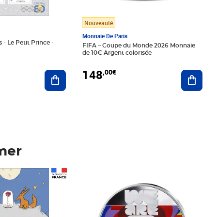
Nouveauté
Monnaie De Paris
 - Le Petit Prince -
FIFA – Coupe du Monde 2026 Monnaie
de 10€ Argent colorisée
148
,00€
Ajouter au panier
Ajoute
mer
Prix 148,00€