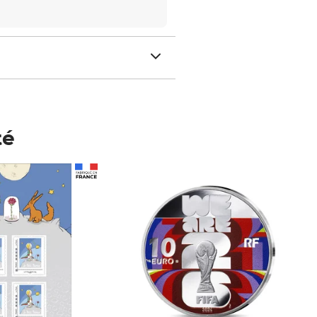
té
Prix 148,00€