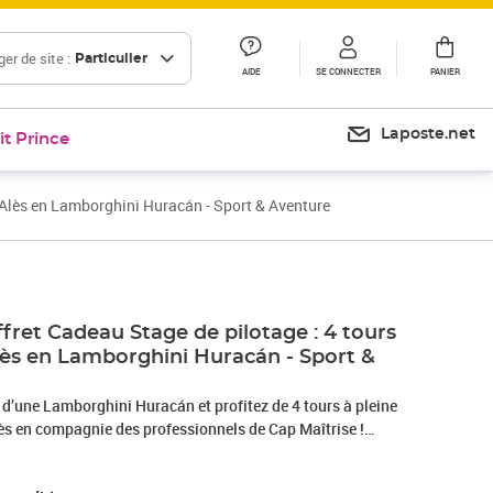
er de site :
Particulier
AIDE
SE CONNECTER
PANIER
Laposte.net
it Prince
d'Alès en Lamborghini Huracán - Sport & Aventure
ret Cadeau Stage de pilotage : 4 tours
'Alès en Lamborghini Huracán - Sport &
 d’une Lamborghini Huracán et profitez de 4 tours à pleine
'Alès en compagnie des professionnels de Cap Maîtrise !
 et c’est parti, il est temps d’apprécier les vibrations et les
 ce véhicule phare du constructeur automobile italien. Après