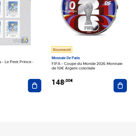
Nouveauté
Monnaie De Paris
 - Le Petit Prince -
FIFA – Coupe du Monde 2026 Monnaie
de 10€ Argent colorisée
148
,00€
Ajouter au panier
Ajoute