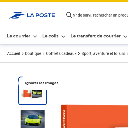
ontenu de la page
N° de suivi, rechercher un produi
Le courrier
Le colis
Le transfert de courrier
Accueil
boutique
Coffrets cadeaux
Sport, aventure et loisirs
Ignorer les images