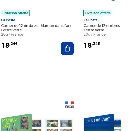
Livraison offerte
Livraison offerte
La Poste
La Poste
Carnet de 12 timbres - Maman dans l'art -
Carnet de 12 timbres - Le bl
Lettre verte
Lettre verte
20g / France
20g / France
18
18
,24€
,24€
r au panier
Ajouter au panier
Prix 18,24€
Prix 18,24€