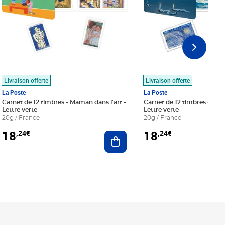
Livraison offerte
Livraison offerte
La Poste
La Poste
Carnet de 12 timbres - Maman dans l'art -
Carnet de 12 timbres - Le bl
Lettre verte
Lettre verte
20g / France
20g / France
18
18
,24€
,24€
r au panier
Ajouter au panier