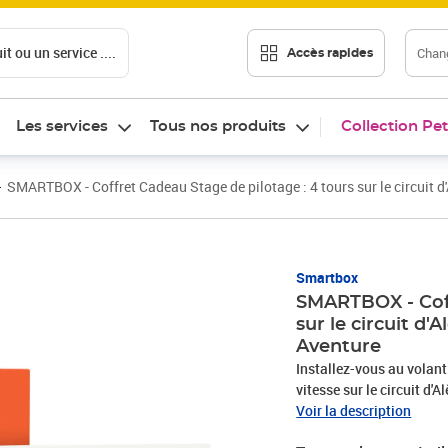
t ou un service ....
Chang
Accès rapides
Les services
Tous nos produits
Collection Pet
SMARTBOX - Coffret Cadeau Stage de pilotage : 4 tours sur le circuit 
Smartbox
SMARTBOX - Coff
sur le circuit d
Aventure
Installez-vous au volant
vitesse sur le circuit d
Appuyez sur l’accélérateur
Voir la description
capacités techniques de