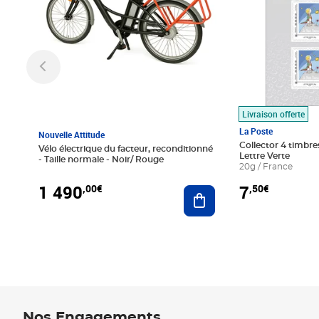
Livraison offerte
La Poste
Nouvelle Attitude
Collector 4 timbres
Vélo électrique du facteur, reconditionné
Lettre Verte
- Taille normale - Noir/ Rouge
20g / France
1 490
7
,00€
,50€
Ajouter au panier
Nos Engagements