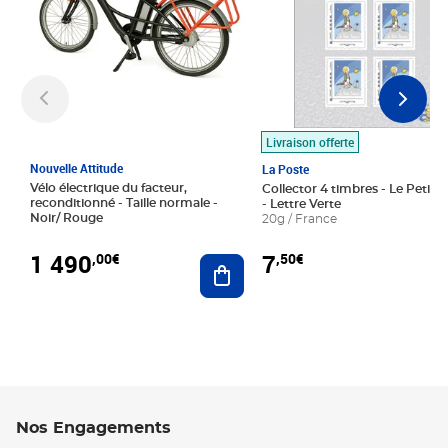
Livraison offerte
Nouvelle Attitude
La Poste
Vélo électrique du facteur,
Collector 4 timbres - Le Petit P
reconditionné - Taille normale -
- Lettre Verte
Noir/ Rouge
20g / France
1 490
7
,00€
,50€
Ajouter au panier
Nos Engagements