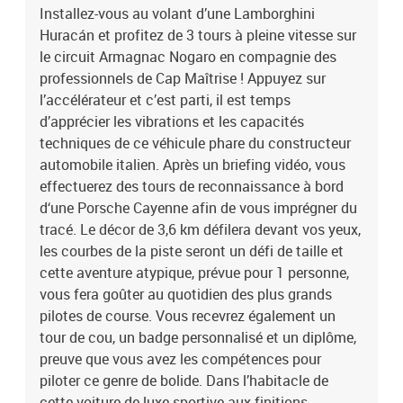
Installez-vous au volant d’une Lamborghini
bolide. Dans l’habitacle de cette voiture de luxe sportive aux
Huracán et profitez de 3 tours à pleine vitesse sur
finitions élégantes, vous ferez le plein de sensations fortes et
découvrirez le plaisir de conduire sans retenue. Attention : vous
le circuit Armagnac Nogaro en compagnie des
risquez d’en redemander !Stage de pilotage : 3 tours sur le circuit
professionnels de Cap Maîtrise ! Appuyez sur
de Nogaro en Lamborghini Huracán
l’accélérateur et c’est parti, il est temps
d’apprécier les vibrations et les capacités
techniques de ce véhicule phare du constructeur
automobile italien. Après un briefing vidéo, vous
effectuerez des tours de reconnaissance à bord
d‘une Porsche Cayenne afin de vous imprégner du
tracé. Le décor de 3,6 km défilera devant vos yeux,
les courbes de la piste seront un défi de taille et
cette aventure atypique, prévue pour 1 personne,
vous fera goûter au quotidien des plus grands
pilotes de course. Vous recevrez également un
tour de cou, un badge personnalisé et un diplôme,
preuve que vous avez les compétences pour
piloter ce genre de bolide. Dans l’habitacle de
cette voiture de luxe sportive aux finitions