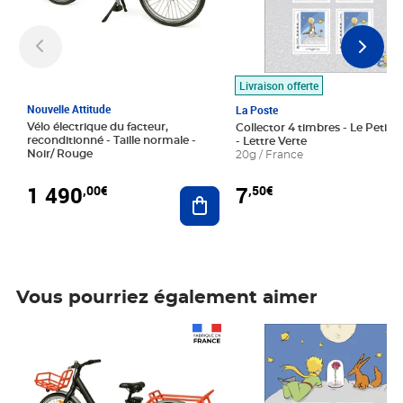
Livraison offerte
Nouvelle Attitude
La Poste
Vélo électrique du facteur,
Collector 4 timbres - Le Petit P
reconditionné - Taille normale -
- Lettre Verte
Noir/ Rouge
20g / France
1 490
7
,00€
,50€
Ajouter au panier
Vous pourriez également aimer
Prix 1 490,00€
Prix 7,50€