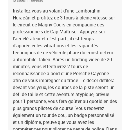
ID 3608111094986
preuve que vous avez les compétences pour piloter ce genre de
Installez-vous au volant d’une Lamborghini
bolide. Dans l’habitacle de cette voiture de luxe sportive aux
Huracán et profitez de 3 tours à pleine vitesse sur
finitions élégantes, vous ferez le plein de sensations fortes et
découvrirez le plaisir de conduire sans retenue. Attention : vous
le circuit de Magny-Cours en compagnie des
risquez d’en redemander !Stage de pilotage : 3 tours sur le circuit
professionnels de Cap Maîtrise ! Appuyez sur
de Magny-Cours en Lamborghini Huracán
l’accélérateur et c’est parti, il est temps
d’apprécier les vibrations et les capacités
techniques de ce véhicule phare du constructeur
automobile italien. Après un briefing vidéo de 20
minutes, vous effectuerez 2 tours de
reconnaissance à bord d‘une Porsche Cayenne
afin de vous imprégner du tracé. Le décor défilera
devant vos yeux, les courbes de la piste seront un
défi de taille et cette aventure atypique, prévue
pour 1 personne, vous fera goûter au quotidien des
plus grands pilotes de course. Vous recevrez
également un tour de cou, un badge personnalisé
et un diplôme, preuve que vous avez les
compétences pour piloter ce genre de bolide. Dans