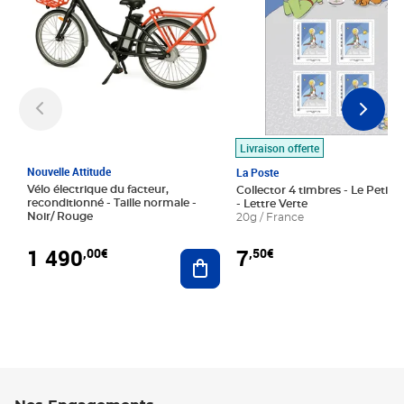
Livraison offerte
Nouvelle Attitude
La Poste
Vélo électrique du facteur,
Collector 4 timbres - Le Petit P
reconditionné - Taille normale -
- Lettre Verte
Noir/ Rouge
20g / France
1 490
7
,00€
,50€
Ajouter au panier