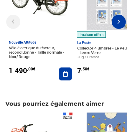
Livraison offerte
Nouvelle Attitude
La Poste
Vélo électrique du facteur,
Collector 4 timbres - Le Petit P
reconditionné - Taille normale -
- Lettre Verte
Noir/ Rouge
20g / France
1 490
7
,00€
,50€
Ajouter au panier
Vous pourriez également aimer
Prix 1 490,00€
Prix 7,50€