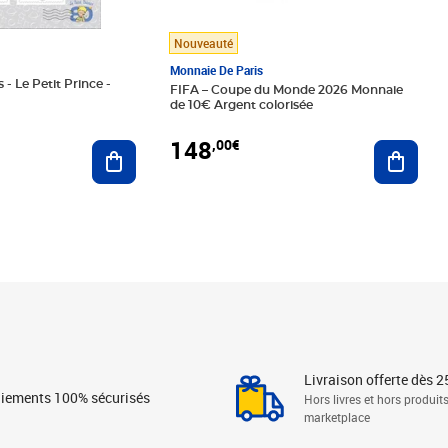
Nouveauté
Monnaie De Paris
 - Le Petit Prince -
FIFA – Coupe du Monde 2026 Monnaie
de 10€ Argent colorisée
148
,00€
Ajouter au panier
Ajoute
Livraison offerte dès 2
iements 100% sécurisés
Hors livres et hors produit
marketplace