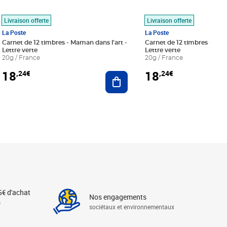
Livraison offerte
Livraison offerte
La Poste
La Poste
Carnet de 12 timbres - Maman dans l'art -
Carnet de 12 timbres - Le bl
Lettre verte
Lettre verte
20g / France
20g / France
18
18
,24€
,24€
r au panier
Ajouter au panier
5€ d'achat
Nos engagements
s
sociétaux et environnementaux