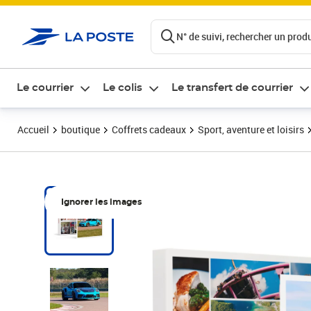
ontenu de la page
N° de suivi, rechercher un produi
Le courrier
Le colis
Le transfert de courrier
Accueil
boutique
Coffrets cadeaux
Sport, aventure et loisirs
Ignorer les images