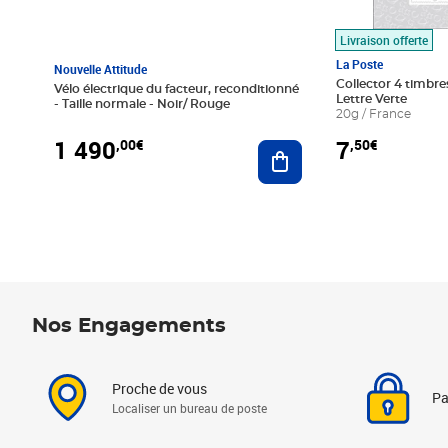
Livraison offerte
La Poste
Nouvelle Attitude
Collector 4 timbres
Vélo électrique du facteur, reconditionné
Lettre Verte
- Taille normale - Noir/ Rouge
20g / France
1 490
7
,00€
,50€
Ajouter au panier
Nos Engagements
Proche de vous
Pa
Localiser un bureau de poste