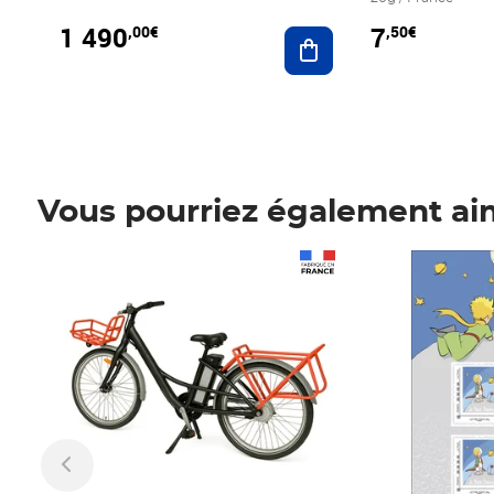
1 490
7
,00€
,50€
Ajouter au panier
Vous pourriez également ai
Prix 1 490,00€
Prix 7,50€