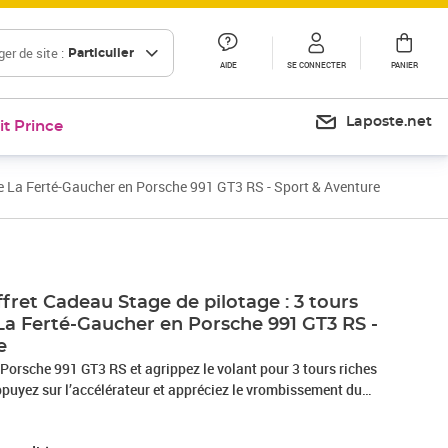
er de site :
Particulier
AIDE
SE CONNECTER
PANIER
Laposte.net
it Prince
de La Ferté-Gaucher en Porsche 991 GT3 RS - Sport & Aventure
ret Cadeau Stage de pilotage : 3 tours
e La Ferté-Gaucher en Porsche 991 GT3 RS -
e
Porsche 991 GT3 RS et agrippez le volant pour 3 tours riches
ppuyez sur l’accélérateur et appréciez le vrombissement du
tesse. À bord de cette supercar puissante, aussi
ieur qu’à l’extérieur, vous regarderez le décor défiler à toute