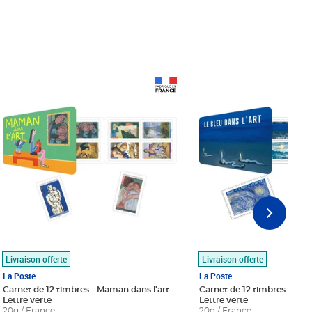
Prix 18,24€
Prix 18,24€
Livraison offerte
Livraison offerte
La Poste
La Poste
Carnet de 12 timbres - Maman dans l'art -
Carnet de 12 timbres - Le bl
Lettre verte
Lettre verte
20g / France
20g / France