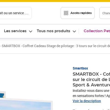
t ou un service ....
Chang
Accès rapides
Les services
Tous nos produits
Collection Pet
SMARTBOX - Coffret Cadeau Stage de pilotage : 3 tours sur le circuit 
Smartbox
SMARTBOX - Coff
sur le circuit d
Sport & Aventur
Installez-vous dans une 
en sensations fortes ! A
moteur lancé à pleine vi
Voir la description
impressionnante à l’intér