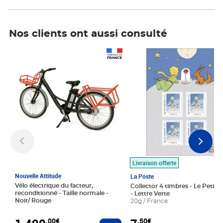
Nos clients ont aussi consulté
Prix 1 490,00€
Prix 7,50€
Livraison offerte
Nouvelle Attitude
La Poste
Vélo électrique du facteur,
Collector 4 timbres - Le Petit P
reconditionné - Taille normale -
- Lettre Verte
Noir/ Rouge
20g / France
,00€
,50€
Ajouter au panier