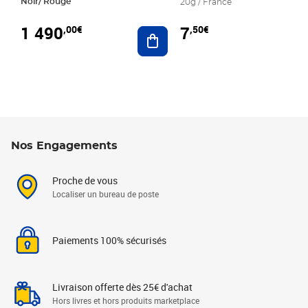
Noir/ Rouge
20g / France
1 490
7
,00€
,50€
Ajouter au panier
Nos Engagements
Proche de vous
Localiser un bureau de poste
Paiements 100% sécurisés
Livraison offerte dès 25€ d'achat
Hors livres et hors produits marketplace