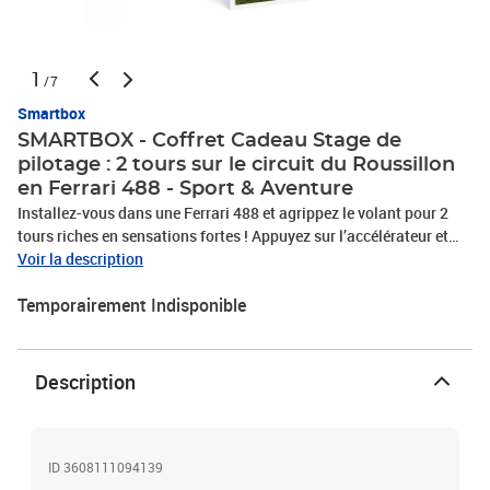
1
/7
Smartbox
SMARTBOX - Coffret Cadeau Stage de
pilotage : 2 tours sur le circuit du Roussillon
en Ferrari 488 - Sport & Aventure
Installez-vous dans une Ferrari 488 et agrippez le volant pour 2
tours riches en sensations fortes ! Appuyez sur l’accélérateur et
appréciez le vrombissement du moteur lancé à pleine vitesse. À
Voir la description
bord de cette supercar puissante, aussi impressionnante à
Temporairement Indisponible
l’intérieur qu’à l’extérieur, vous regarderez le décor défiler à toute
allure devant vos yeux. Embrassez les courbes et lignes droites sur
le Grand circuit du Roussillon et relevez ce défi de taille, prévu pour
1 personne, aux côtés de l’équipe professionnelle de Cap Maîtrise.
Description
Goûtez au quotidien des plus grands pilotes de course et
découvrez le plaisir de conduire sans retenue !Stage de pilotage : 2
tours sur le circuit du Roussillon en Ferrari 488
ID 3608111094139