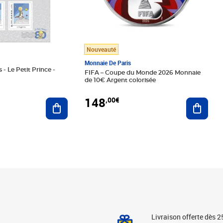
Nouveauté
Monnaie De Paris
 - Le Petit Prince -
FIFA – Coupe du Monde 2026 Monnaie
de 10€ Argent colorisée
148
,00€
Ajouter au panier
Ajoute
Livraison offerte dès 2