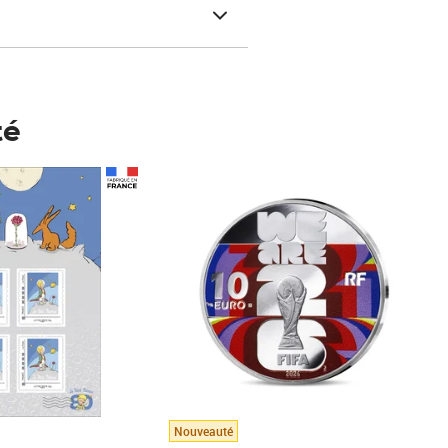
té
Prix 148,00€
Nouveauté