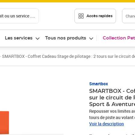
t ou un service ....
Chang
Accès rapides
Les services
Tous nos produits
Collection Pet
SMARTBOX - Coffret Cadeau Stage de pilotage : 2 tours sur le circuit de
Smartbox
SMARTBOX - Coff
sur le circuit de
Sport & Aventur
Repousser vos limites a
tours de piste au volant 
un briefing de 45 minut
Voir la description
et prenez place dans votr