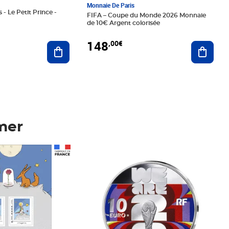
Monnaie De Paris
 - Le Petit Prince -
FIFA – Coupe du Monde 2026 Monnaie
de 10€ Argent colorisée
148
,00€
Ajouter au panier
Ajoute
mer
Prix 148,00€