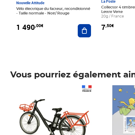
La Poste
Nouvelle Attitude
Collector 4 timbres
Vélo électrique du facteur, reconditionné
Lettre Verte
- Taille normale - Noir/ Rouge
20g / France
1 490
7
,00€
,50€
Ajouter au panier
Vous pourriez également ai
Prix 1 490,00€
Prix 7,50€