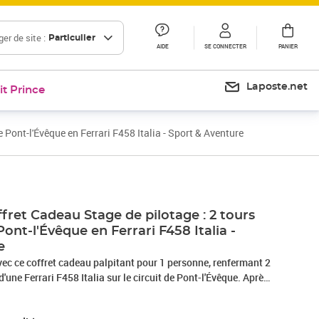
er de site :
Particulier
AIDE
SE CONNECTER
PANIER
Laposte.net
it Prince
 Pont-l'Évêque en Ferrari F458 Italia - Sport & Aventure
ret Cadeau Stage de pilotage : 2 tours
 Pont-l'Évêque en Ferrari F458 Italia -
e
vec ce coffret cadeau palpitant pour 1 personne, renfermant 2
d'une Ferrari F458 Italia sur le circuit de Pont-l'Évêque. Après
es avec un pilote expérimenté, enfilez votre combinaison OMP
e voiture de course. La Ferrari F458 Italia, la référence de