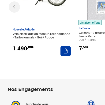
Livraison offerte
La Poste
Nouvelle Attitude
Collector 4 timbres
Vélo électrique du facteur, reconditionné
Lettre Verte
- Taille normale - Noir/ Rouge
20g / France
1 490
7
,00€
,50€
Ajouter au panier
Nos Engagements
Proche de vous