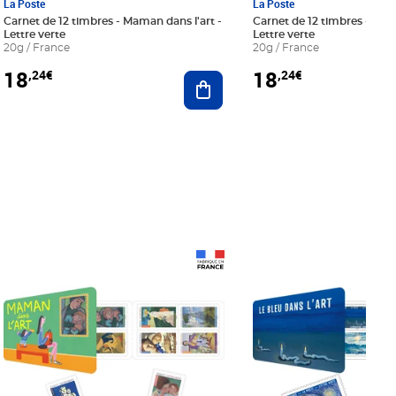
La Poste
La Poste
Carnet de 12 timbres - Maman dans l'art -
Carnet de 12 timbres - Le bl
Lettre verte
Lettre verte
20g / France
20g / France
18
18
,24€
,24€
r au panier
Ajouter au panier
Prix 18,24€
Prix 18,24€