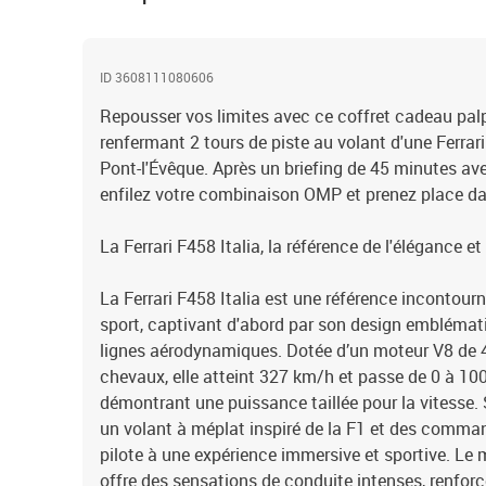
ID 3608111080606
Repousser vos limites avec ce coffret cadeau palp
renfermant 2 tours de piste au volant d'une Ferrari 
Pont-l'Évêque. Après un briefing de 45 minutes av
enfilez votre combinaison OMP et prenez place dan
La Ferrari F458 Italia, la référence de l'élégance e
La Ferrari F458 Italia est une référence incontourn
sport, captivant d'abord par son design emblémati
lignes aérodynamiques. Dotée d’un moteur V8 de 4
chevaux, elle atteint 327 km/h et passe de 0 à 10
démontrant une puissance taillée pour la vitesse. 
un volant à méplat inspiré de la F1 et des comman
pilote à une expérience immersive et sportive. Le 
offre des sensations de conduite intenses, renforc