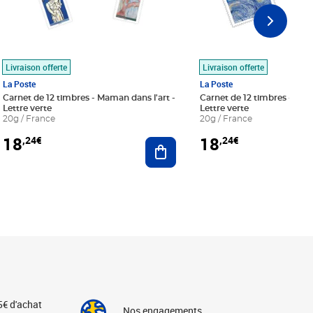
Livraison offerte
Livraison offerte
La Poste
La Poste
Carnet de 12 timbres - Maman dans l'art -
Carnet de 12 timbres - Le bl
Lettre verte
Lettre verte
20g / France
20g / France
18
18
,24€
,24€
r au panier
Ajouter au panier
5€ d'achat
Nos engagements