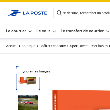
ontenu de la page
N° de suivi, rechercher un produi
Le courrier
Le colis
Le transfert de courrier
Accueil
boutique
Coffrets cadeaux
Sport, aventure et loisirs
Ignorer les images