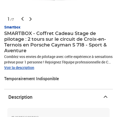
1
/7
Smartbox
SMARTBOX - Coffret Cadeau Stage de
pilotage : 2 tours sur le circuit de Croix-en-
Ternois en Porsche Cayman S 718 - Sport &
Aventure
Comblez vos envies de pilotage avec cette expérience à sensations
prévue pour 1 personne ! Rejoignez l’équipe professionnelle de Cap
Maîtrise et agrippez le volant de la Porsche Cayman S 718, bijou
Voir la description
du constructeur allemand, pour 2 tours sur le circuit de Croix-en-
Temporairement Indisponible
Ternois. Ce coupé deux portes possède un moteur de quatre à six
cylindres selon les modèles, et peut atteindre une vitesse
maximale de 275 à 285 km/h. En tant que conducteur ou
conductrice de ce bolide impressionnant, vous ressentirez des
Description
émotions fortes et tenterez cette aventure unique qui vous
donnera le sourire tout en vous offrant une montée d’adrénaline
incomparable. Accélérez de 0 à 100 km/h en quatre secondes à
peine et profitez ainsi des prouesses techniques que vous ne