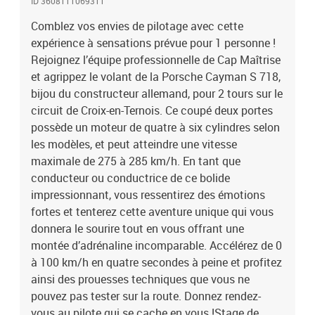
ID 3608111069311
pouvez pas tester sur la route. Donnez rendez-vous au pilote qui se
Comblez vos envies de pilotage avec cette
cache en vous !Stage de pilotage : 2 tours sur le circuit de Croix-
expérience à sensations prévue pour 1 personne !
en-Ternois en Porsche Cayman S 718
Rejoignez l’équipe professionnelle de Cap Maîtrise
et agrippez le volant de la Porsche Cayman S 718,
bijou du constructeur allemand, pour 2 tours sur le
circuit de Croix-en-Ternois. Ce coupé deux portes
possède un moteur de quatre à six cylindres selon
les modèles, et peut atteindre une vitesse
maximale de 275 à 285 km/h. En tant que
conducteur ou conductrice de ce bolide
impressionnant, vous ressentirez des émotions
fortes et tenterez cette aventure unique qui vous
donnera le sourire tout en vous offrant une
montée d’adrénaline incomparable. Accélérez de 0
à 100 km/h en quatre secondes à peine et profitez
ainsi des prouesses techniques que vous ne
pouvez pas tester sur la route. Donnez rendez-
vous au pilote qui se cache en vous !Stage de