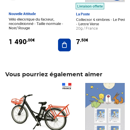
Livraison offerte
Nouvelle Attitude
La Poste
Vélo électrique du facteur,
Collector 4 timbres - Le Petit P
reconditionné - Taille normale -
- Lettre Verte
Noir/ Rouge
20g / France
1 490
7
,00€
,50€
Ajouter au panier
Vous pourriez également aimer
Prix 1 490,00€
Prix 7,50€