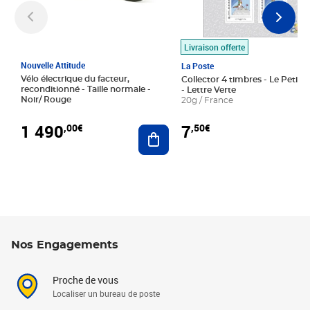
Livraison offerte
Nouvelle Attitude
La Poste
Vélo électrique du facteur,
Collector 4 timbres - Le Petit P
reconditionné - Taille normale -
- Lettre Verte
Noir/ Rouge
20g / France
1 490
7
,00€
,50€
Ajouter au panier
Nos Engagements
Proche de vous
Localiser un bureau de poste