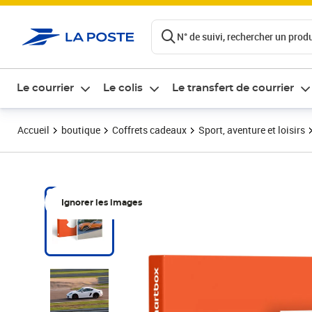
ontenu de la page
N° de suivi, rechercher un produi
Le courrier
Le colis
Le transfert de courrier
Accueil
boutique
Coffrets cadeaux
Sport, aventure et loisirs
Ignorer les images