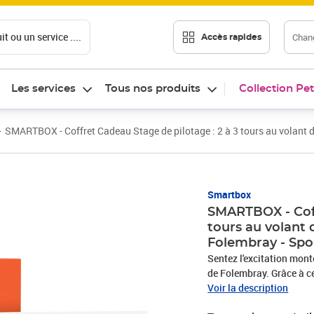
t ou un service ....
Chang
Accès rapides
Les services
Tous nos produits
Collection Pet
SMARTBOX - Coffret Cadeau Stage de pilotage : 2 à 3 tours au volant d'
Smartbox
SMARTBOX - Coff
tours au volant d
Folembray - Spo
Sentez l'excitation monte
de Folembray. Grâce à ce
à 3 tours de piste. Faite
Voir la description
GT3, la Ford Mustang Sh