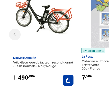
Livraison offerte
La Poste
Nouvelle Attitude
Collector 4 timbres
Vélo électrique du facteur, reconditionné
Lettre Verte
- Taille normale - Noir/ Rouge
20g / France
1 490
7
,00€
,50€
Ajouter au panier