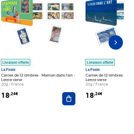
Livraison offerte
Livraison offerte
La Poste
La Poste
Carnet de 12 timbres - Maman dans l'art -
Carnet de 12 timbres - Le bl
Lettre verte
Lettre verte
20g / France
20g / France
18
18
,24€
,24€
r au panier
Ajouter au panier