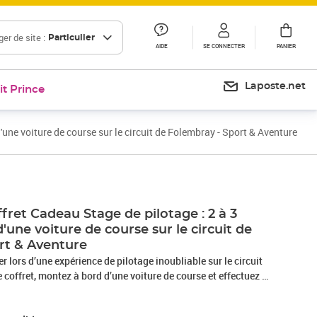
er de site :
Particulier
AIDE
SE CONNECTER
PANIER
Laposte.net
it Prince
une voiture de course sur le circuit de Folembray - Sport & Aventure
ret Cadeau Stage de pilotage : 2 à 3
'une voiture de course sur le circuit de
rt & Aventure
r lors d’une expérience de pilotage inoubliable sur le circuit
 coffret, montez à bord d’une voiture de course et effectuez 2
s le choix de votre bolide entre la Nissan GTR, la Porsche 991
elby GT500, la Lamborghini Gallardo LP560, la Porsche