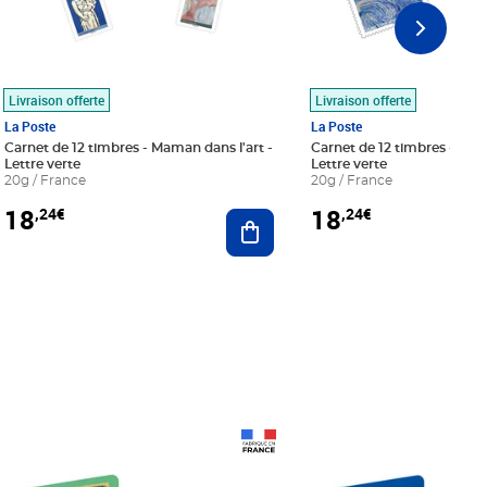
Livraison offerte
Livraison offerte
La Poste
La Poste
Carnet de 12 timbres - Maman dans l'art -
Carnet de 12 timbres - Le bl
Lettre verte
Lettre verte
20g / France
20g / France
18
18
,24€
,24€
r au panier
Ajouter au panier
Prix 18,24€
Prix 18,24€