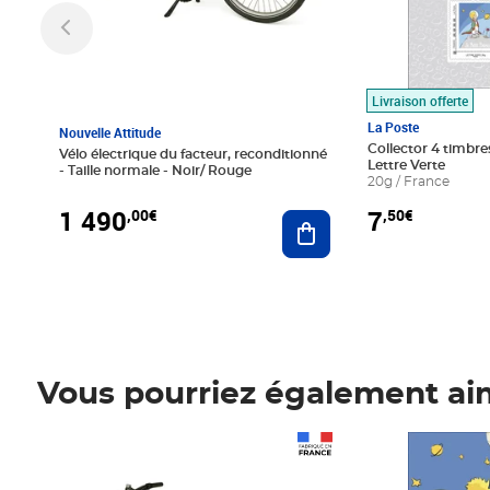
Livraison offerte
La Poste
Nouvelle Attitude
Collector 4 timbres
Vélo électrique du facteur, reconditionné
Lettre Verte
- Taille normale - Noir/ Rouge
20g / France
1 490
7
,00€
,50€
Ajouter au panier
Vous pourriez également ai
Prix 1 490,00€
Prix 7,50€