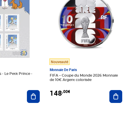
Nouveauté
Monnaie De Paris
 - Le Petit Prince -
FIFA – Coupe du Monde 2026 Monnaie
de 10€ Argent colorisée
148
,00€
Ajouter au panier
Ajoute