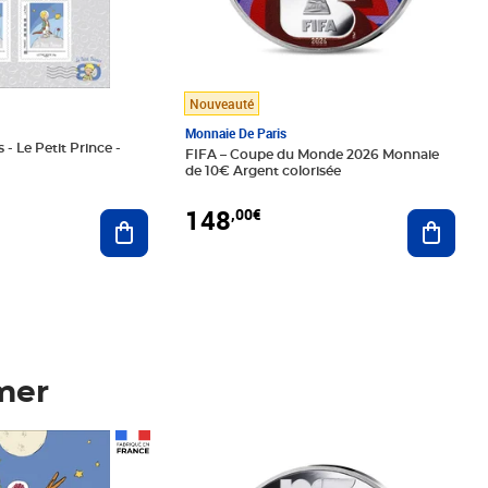
Nouveauté
Monnaie De Paris
 - Le Petit Prince -
FIFA – Coupe du Monde 2026 Monnaie
de 10€ Argent colorisée
148
,00€
Ajouter au panier
Ajoute
mer
Prix 148,00€