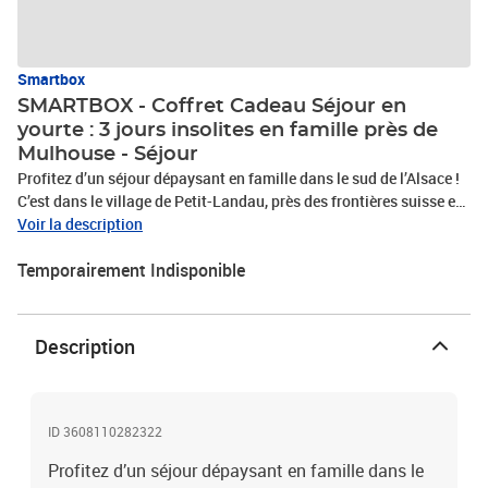
Smartbox
SMARTBOX - Coffret Cadeau Séjour en
yourte : 3 jours insolites en famille près de
Mulhouse - Séjour
Profitez d’un séjour dépaysant en famille dans le sud de l’Alsace !
C’est dans le village de Petit-Landau, près des frontières suisse et
allemande, que la Petite Steppe vous accueille pour deux nuits
Voir la description
insolites en yourte traditionnelle, agrémentées de deux petits-
Temporairement Indisponible
déjeuners et d’amuse-bouches. Prévue pour 4 personnes, cette
escapade originale vous fera découvrir un hébergement mongol
authentique et spacieux, installé dans un joli cadre verdoyant. Une
échappée unique qui plaira aux petits comme aux grands !Séjour
Description
en yourte : 3 jours insolites en famille près de Mulhouse
ID 3608110282322
Profitez d’un séjour dépaysant en famille dans le