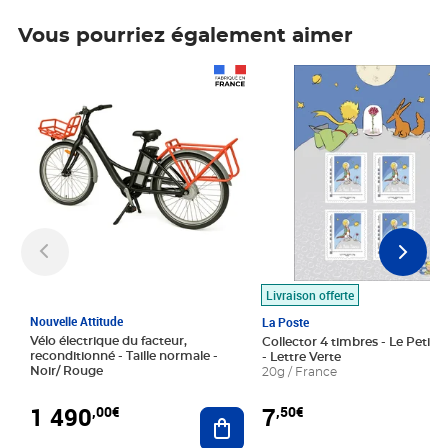
Vous pourriez également aimer
Prix 1 490,00€
Prix 7,50€
Livraison offerte
Nouvelle Attitude
La Poste
Vélo électrique du facteur,
Collector 4 timbres - Le Petit P
reconditionné - Taille normale -
- Lettre Verte
Noir/ Rouge
20g / France
1 490
7
,00€
,50€
Ajouter au panier