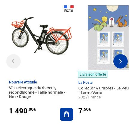
Prix 1 490,00€
Prix 7,50€
Livraison offerte
Nouvelle Attitude
La Poste
Vélo électrique du facteur,
Collector 4 timbres - Le Petit P
reconditionné - Taille normale -
- Lettre Verte
Noir/ Rouge
20g / France
1 490
7
,00€
,50€
Ajouter au panier