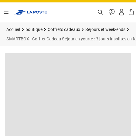
ontenu de la page
Accueil
boutique
Coffrets cadeaux
Séjours et week-ends
SMARTBOX - Coffret Cadeau Séjour en yourte : 3 jours insolites en f