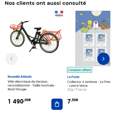
Nos clients ont aussi consulté
Prix 1 490,00€
Prix 7,50€
Livraison offerte
Nouvelle Attitude
La Poste
Vélo électrique du facteur,
Collector 4 timbres - Le Petit P
reconditionné - Taille normale -
- Lettre Verte
Noir/ Rouge
20g / France
1 490
7
,00€
,50€
Ajouter au panier