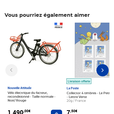
Vous pourriez également aimer
Prix 1 490,00€
Prix 7,50€
Livraison offerte
Nouvelle Attitude
La Poste
Vélo électrique du facteur,
Collector 4 timbres - Le Petit P
reconditionné - Taille normale -
- Lettre Verte
Noir/ Rouge
20g / France
1 490
7
,00€
,50€
Ajouter au panier