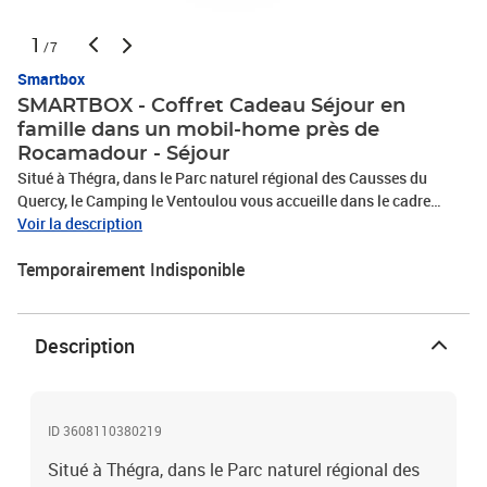
1
/7
Smartbox
SMARTBOX - Coffret Cadeau Séjour en
famille dans un mobil-home près de
Rocamadour - Séjour
Situé à Thégra, dans le Parc naturel régional des Causses du
Quercy, le Camping le Ventoulou vous accueille dans le cadre
d’une nuit pour 4 personnes. Au sein de cet établissement 4
Voir la description
étoiles, vous séjournerez en mobil-home familial : un hébergement
Temporairement Indisponible
convivial, confortable et tout équipé dans lequel vous aurez plaisir
à poser vos valises. Tranquillement installés sur votre terrasse en
façade, vous aurez la possibilité de prendre le petit-déjeuner en
extérieur avant d’aller visiter Rocamadour à quelques kilomètres
Description
de là ou de rejoindre vos voisins à la piscine. De quoi vous créer de
bons souvenirs en famille !Séjour en famille dans un mobil-home
près de Rocamadour
ID 3608110380219
Situé à Thégra, dans le Parc naturel régional des